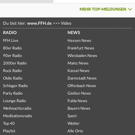
MEHR TOP-MELDUNGEN
Du bist hier:
www.FFH.de
>>>
Video
RADIO
NEWS
FFH Live
Hessen News
80er Radio
Frankfurt News
90er Radio
Wiesbaden News
2000er Radio
Mainz News
Rock Radio
Kassel News
Oldie Radio
Darmstadt News
Schlager Radio
Offenbach News
Party Radio
Gießen News
Lounge Radio
Fulda News
Weihnachtsradio
Bayern News
Meditationsradio
Sport
Top 40
Wetter
Playlist
Alle Orte