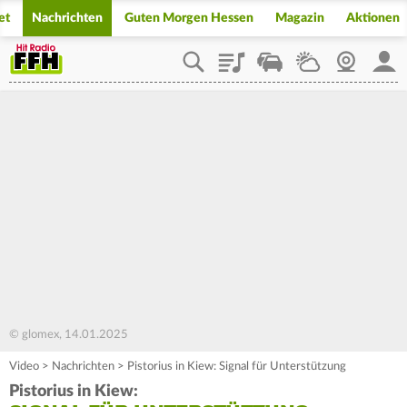
et
Nachrichten
Guten Morgen Hessen
Magazin
Aktionen
Playlist
Staupilot
Wetter
Webcam
Mein
© glomex, 14.01.2025
Video
>
Nachrichten
>
Pistorius in Kiew: Signal für Unterstützung
Pistorius in Kiew: