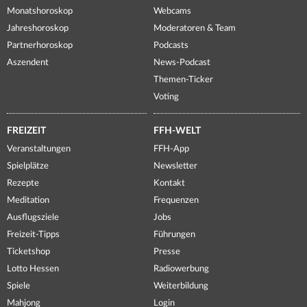
Monatshoroskop
Webcams
Jahreshoroskop
Moderatoren & Team
Partnerhoroskop
Podcasts
Aszendent
News-Podcast
Themen-Ticker
Voting
FREIZEIT
FFH-WELT
Veranstaltungen
FFH-App
Spielplätze
Newsletter
Rezepte
Kontakt
Meditation
Frequenzen
Ausflugsziele
Jobs
Freizeit-Tipps
Führungen
Ticketshop
Presse
Lotto Hessen
Radiowerbung
Spiele
Weiterbildung
Mahjong
Login