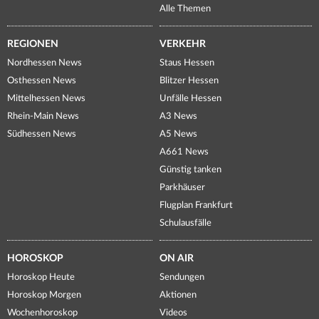
Alle Themen
REGIONEN
VERKEHR
Nordhessen News
Staus Hessen
Osthessen News
Blitzer Hessen
Mittelhessen News
Unfälle Hessen
Rhein-Main News
A3 News
Südhessen News
A5 News
A661 News
Günstig tanken
Parkhäuser
Flugplan Frankfurt
Schulausfälle
HOROSKOP
ON AIR
Horoskop Heute
Sendungen
Horoskop Morgen
Aktionen
Wochenhoroskop
Videos