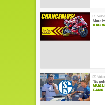
DAS 
"Es geh
MUSL
FANS