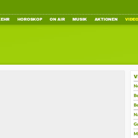
KEHR
HOROSKOP
ON AIR
MUSIK
AKTIONEN
VIDE
V
N
Be
B
N
G
M