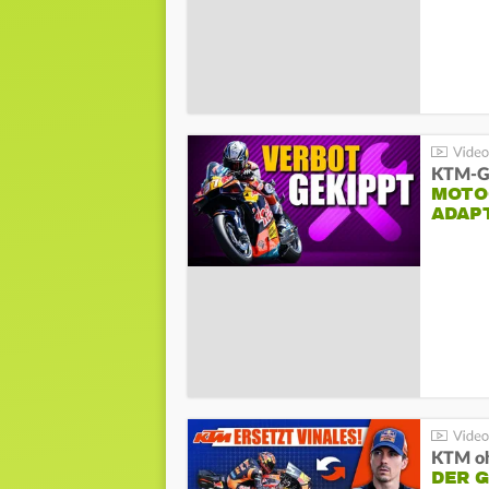
KTM-Ge
MOTO
ADAP
KTM oh
DER 