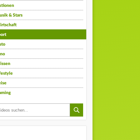
ktionen
sik & Stars
rtschaft
ort
uto
ino
issen
festyle
ise
aming