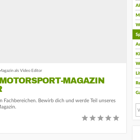
A
Mu
Wi
Sp
A
K
W
Magazin als Video Editor
Li
I MOTORSPORT-MAGAZIN
Re
R
G
en Fachbereichen. Bewirb dich und werde Teil unseres
agazin.