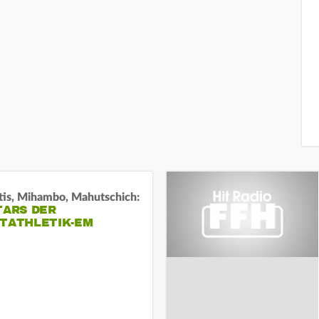
tis, Mihambo, Mahutschich:
TARS DER
HTATHLETIK-EM