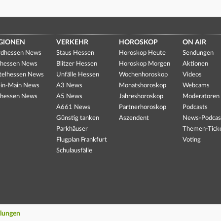
GIONEN
VERKEHR
HOROSKOP
ON AIR
dhessen News
Staus Hessen
Horoskop Heute
Sendungen
hessen News
Blitzer Hessen
Horoskop Morgen
Aktionen
telhessen News
Unfälle Hessen
Wochenhoroskop
Videos
in-Main News
A3 News
Monatshoroskop
Webcams
hessen News
A5 News
Jahreshoroskop
Moderatoren
A661 News
Partnerhoroskop
Podcasts
Günstig tanken
Aszendent
News-Podcas
Parkhäuser
Themen-Tick
Flugplan Frankfurt
Voting
Schulausfälle
llungen