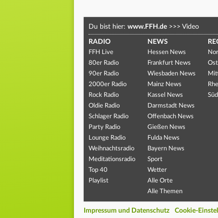
Du bist hier:
www.FFH.de
>>>
Video
RADIO
NEWS
RE
FFH Live
Hessen News
Nor
80er Radio
Frankfurt News
Ost
90er Radio
Wiesbaden News
Mit
2000er Radio
Mainz News
Rhe
Rock Radio
Kassel News
Süd
Oldie Radio
Darmstadt News
Schlager Radio
Offenbach News
Party Radio
Gießen News
Lounge Radio
Fulda News
Weihnachtsradio
Bayern News
Meditationsradio
Sport
Top 40
Wetter
Playlist
Alle Orte
Alle Themen
Impressum und Datenschutz
Cookie-Einste