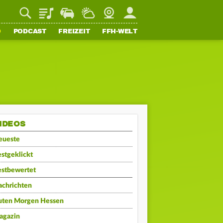
Playlist
Staupilot
Wetter
Webcam
Mein FFH
O
PODCAST
FREIZEIT
FFH-WELT
IDEOS
eueste
stgeklickt
estbewertet
achrichten
uten Morgen Hessen
agazin