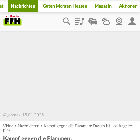
et
Nachrichten
Guten Morgen Hessen
Magazin
Aktionen
Playlist
Staupilot
Wetter
Webcam
Mein
© glomex, 15.01.2025
Video
>
Nachrichten
>
Kampf gegen die Flammen: Darum ist Los Angeles
pink
Kampf gegen die Flammen: