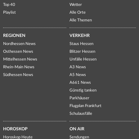
Top 40
Wetter
Playlist
Alle Orte
Alle Themen
REGIONEN
VERKEHR
Nordhessen News
Staus Hessen
Osthessen News
Blitzer Hessen
Mittelhessen News
Unfälle Hessen
Rhein-Main News
A3 News
Südhessen News
A5 News
A661 News
Günstig tanken
Parkhäuser
Flugplan Frankfurt
Schulausfälle
HOROSKOP
ON AIR
Horoskop Heute
Sendungen