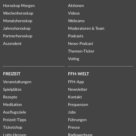
Horoskop Morgen
Aktionen
Wochenhoroskop
Videos
Monatshoroskop
Webcams
Jahreshoroskop
Moderatoren & Team
Partnerhoroskop
Podcasts
Aszendent
News-Podcast
Themen-Ticker
Voting
FREIZEIT
FFH-WELT
Veranstaltungen
FFH-App
Spielplätze
Newsletter
Rezepte
Kontakt
Meditation
Frequenzen
Ausflugsziele
Jobs
Freizeit-Tipps
Führungen
Ticketshop
Presse
Lotto Hessen
Radiowerbung