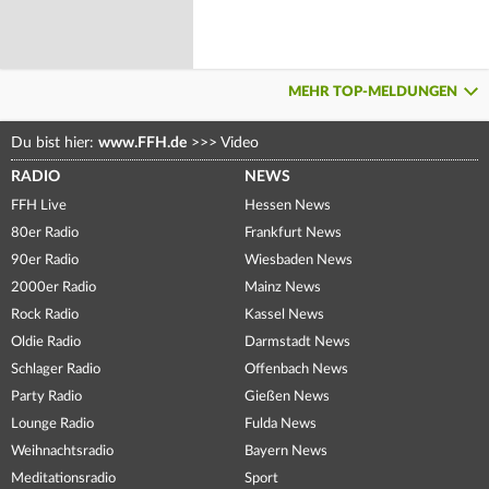
MEHR TOP-MELDUNGEN
Du bist hier:
www.FFH.de
>>>
Video
RADIO
NEWS
FFH Live
Hessen News
80er Radio
Frankfurt News
90er Radio
Wiesbaden News
2000er Radio
Mainz News
Rock Radio
Kassel News
Oldie Radio
Darmstadt News
Schlager Radio
Offenbach News
Party Radio
Gießen News
Lounge Radio
Fulda News
Weihnachtsradio
Bayern News
Meditationsradio
Sport