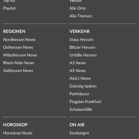
Top 40
Wetter
Playlist
Alle Orte
Alle Themen
REGIONEN
VERKEHR
Nordhessen News
Staus Hessen
Osthessen News
Blitzer Hessen
Mittelhessen News
Unfälle Hessen
Rhein-Main News
A3 News
Südhessen News
A5 News
A661 News
Günstig tanken
Parkhäuser
Flugplan Frankfurt
Schulausfälle
HOROSKOP
ON AIR
Horoskop Heute
Sendungen