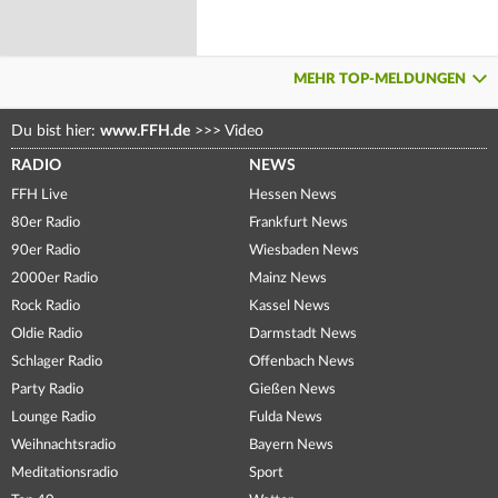
MEHR TOP-MELDUNGEN
Du bist hier:
www.FFH.de
>>>
Video
RADIO
NEWS
FFH Live
Hessen News
80er Radio
Frankfurt News
90er Radio
Wiesbaden News
2000er Radio
Mainz News
Rock Radio
Kassel News
Oldie Radio
Darmstadt News
Schlager Radio
Offenbach News
Party Radio
Gießen News
Lounge Radio
Fulda News
Weihnachtsradio
Bayern News
Meditationsradio
Sport