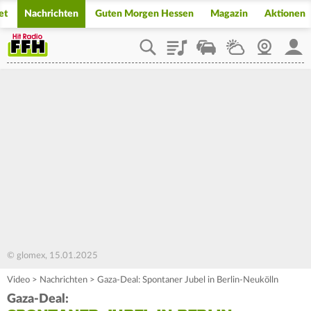
et
Nachrichten
Guten Morgen Hessen
Magazin
Aktionen
Playlist
Staupilot
Wetter
Webcam
Mein
© glomex, 15.01.2025
Video
>
Nachrichten
>
Gaza-Deal: Spontaner Jubel in Berlin-Neukölln
Gaza-Deal: