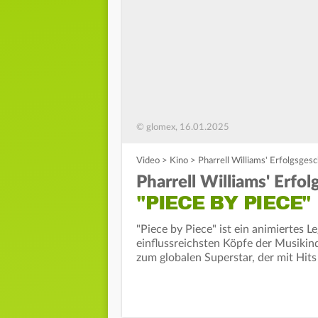
© glomex, 16.01.2025
Video
>
Kino
>
Pharrell Williams' Erfolgsgesc
Pharrell Williams' Erfol
"PIECE BY PIECE"
"Piece by Piece" ist ein animiertes L
einflussreichsten Köpfe der Musikind
zum globalen Superstar, der mit Hit