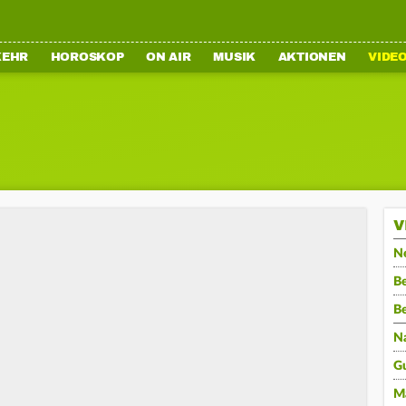
KEHR
HOROSKOP
ON AIR
MUSIK
AKTIONEN
VIDE
V
N
Be
B
N
G
M