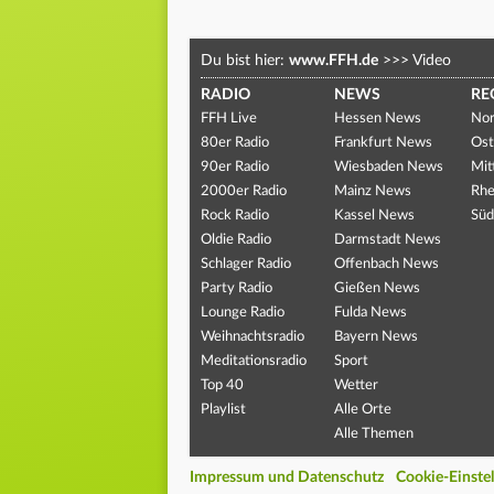
Du bist hier:
www.FFH.de
>>>
Video
RADIO
NEWS
RE
FFH Live
Hessen News
Nor
80er Radio
Frankfurt News
Ost
90er Radio
Wiesbaden News
Mit
2000er Radio
Mainz News
Rhe
Rock Radio
Kassel News
Süd
Oldie Radio
Darmstadt News
Schlager Radio
Offenbach News
Party Radio
Gießen News
Lounge Radio
Fulda News
Weihnachtsradio
Bayern News
Meditationsradio
Sport
Top 40
Wetter
Playlist
Alle Orte
Alle Themen
Impressum und Datenschutz
Cookie-Einste