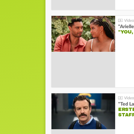
"YOU,
"Ted La
ERST
STAF