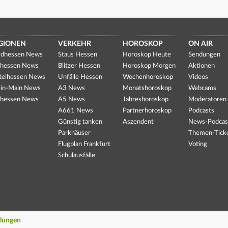
GIONEN
VERKEHR
HOROSKOP
ON AIR
dhessen News
Staus Hessen
Horoskop Heute
Sendungen
hessen News
Blitzer Hessen
Horoskop Morgen
Aktionen
telhessen News
Unfälle Hessen
Wochenhoroskop
Videos
in-Main News
A3 News
Monatshoroskop
Webcams
hessen News
A5 News
Jahreshoroskop
Moderatoren
A661 News
Partnerhoroskop
Podcasts
Günstig tanken
Aszendent
News-Podcas
Parkhäuser
Themen-Tick
Flugplan Frankfurt
Voting
Schulausfälle
llungen