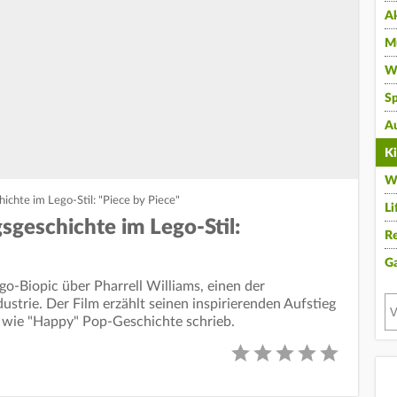
A
Mu
Wi
Sp
A
K
W
hichte im Lego-Stil: "Piece by Piece"
Li
gsgeschichte im Lego-Stil:
Re
G
ego-Biopic über Pharrell Williams, einen der
ustrie. Der Film erzählt seinen inspirierenden Aufstieg
s wie "Happy" Pop-Geschichte schrieb.