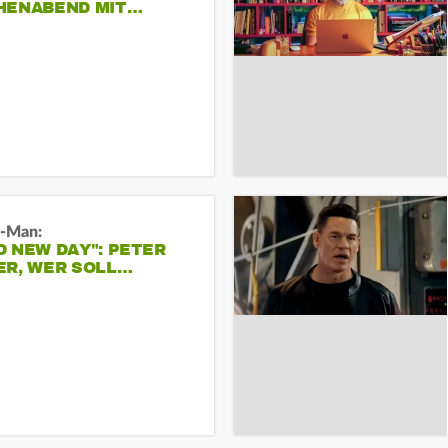
HENABEND MIT…
r-Man:
 NEW DAY": PETER
ER, WER SOLL…