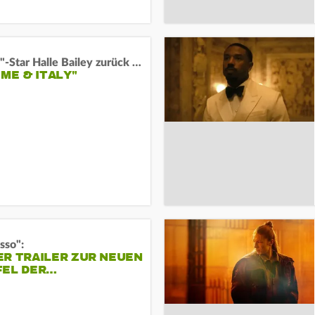
"Arielle"-Star Halle Bailey zurück auf der Leinwand:
 ME & ITALY"
sso":
ER TRAILER ZUR NEUEN
FEL DER…