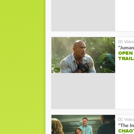
"Jumanj
OPEN
TRAIL
"The In
CHAO