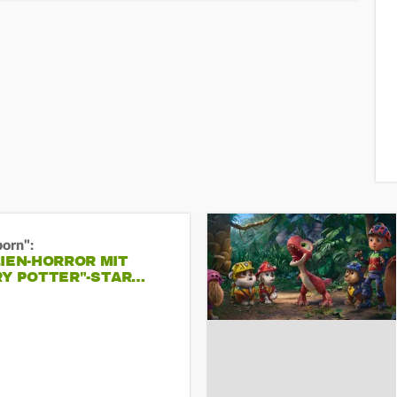
born":
IEN-HORROR MIT
RY POTTER"-STAR…