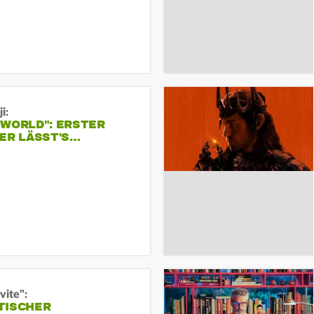
i:
 WORLD": ERSTER
ER LÄSST'S…
vite":
TISCHER