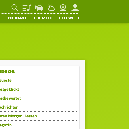
Playlist
Staupilot
Wetter
Webcam
Mein FFH
O
PODCAST
FREIZEIT
FFH-WELT
IDEOS
eueste
stgeklickt
estbewertet
achrichten
uten Morgen Hessen
agazin