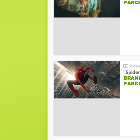
PÄRC
"Spide
BRAND
PARK