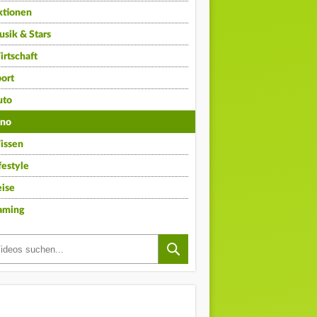
ktionen
sik & Stars
rtschaft
ort
uto
ino
issen
festyle
ise
aming