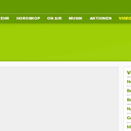
KEHR
HOROSKOP
ON AIR
MUSIK
AKTIONEN
VIDE
V
N
Be
B
N
G
M