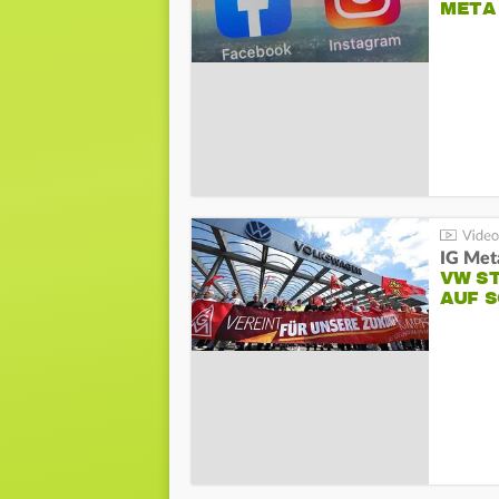
META
IG Meta
VW S
AUF 