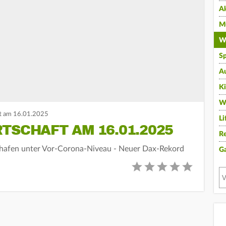
A
Mu
Wi
Sp
A
K
W
t am 16.01.2025
Li
TSCHAFT AM 16.01.2025
Re
lughafen unter Vor-Corona-Niveau - Neuer Dax-Rekord
G