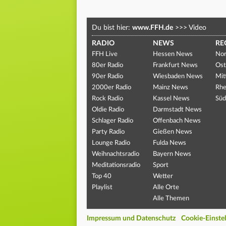
Du bist hier:
www.FFH.de
>>>
Video
RADIO
NEWS
RE
FFH Live
Hessen News
Nor
80er Radio
Frankfurt News
Ost
90er Radio
Wiesbaden News
Mit
2000er Radio
Mainz News
Rhe
Rock Radio
Kassel News
Süd
Oldie Radio
Darmstadt News
Schlager Radio
Offenbach News
Party Radio
Gießen News
Lounge Radio
Fulda News
Weihnachtsradio
Bayern News
Meditationsradio
Sport
Top 40
Wetter
Playlist
Alle Orte
Alle Themen
Impressum und Datenschutz
Cookie-Einste