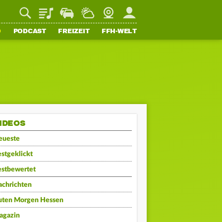
Playlist
Staupilot
Wetter
Webcam
Mein FFH
O
PODCAST
FREIZEIT
FFH-WELT
IDEOS
eueste
stgeklickt
estbewertet
achrichten
uten Morgen Hessen
agazin