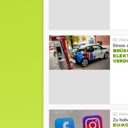
Strom s
BRÜS
ELEK
VERD
Zu hohe
EU-K