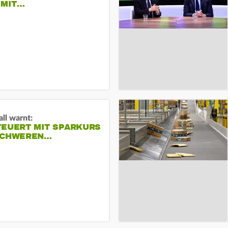
 MIT…
ll warnt:
TEUERT MIT SPARKURS
SCHWEREN…