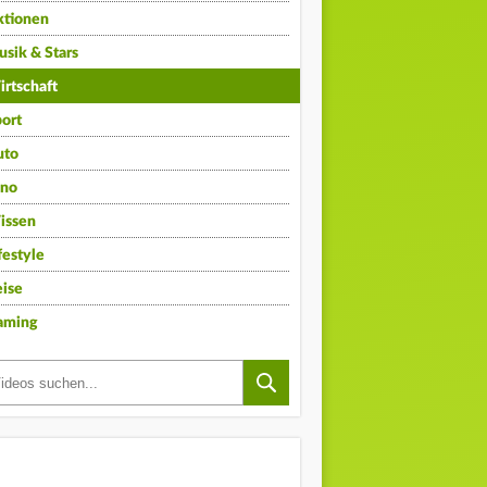
ktionen
sik & Stars
rtschaft
ort
uto
ino
issen
festyle
ise
aming