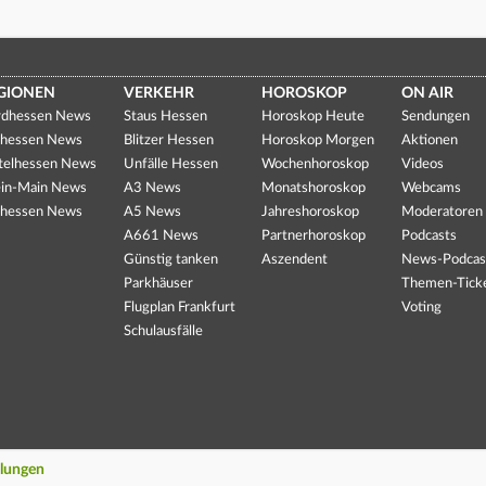
GIONEN
VERKEHR
HOROSKOP
ON AIR
dhessen News
Staus Hessen
Horoskop Heute
Sendungen
hessen News
Blitzer Hessen
Horoskop Morgen
Aktionen
telhessen News
Unfälle Hessen
Wochenhoroskop
Videos
in-Main News
A3 News
Monatshoroskop
Webcams
hessen News
A5 News
Jahreshoroskop
Moderatoren
A661 News
Partnerhoroskop
Podcasts
Günstig tanken
Aszendent
News-Podcas
Parkhäuser
Themen-Tick
Flugplan Frankfurt
Voting
Schulausfälle
llungen