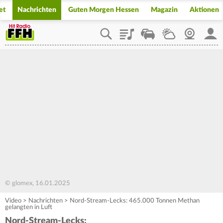
et
Nachrichten
Guten Morgen Hessen
Magazin
Aktionen
Playlist
Staupilot
Wetter
Webcam
Mein
© glomex, 16.01.2025
Video
>
Nachrichten
>
Nord-Stream-Lecks: 465.000 Tonnen Methan
gelangten in Luft
Nord-Stream-Lecks: