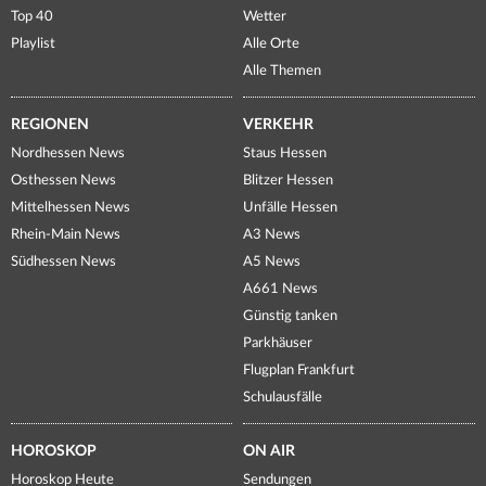
Top 40
Wetter
Playlist
Alle Orte
Alle Themen
REGIONEN
VERKEHR
Nordhessen News
Staus Hessen
Osthessen News
Blitzer Hessen
Mittelhessen News
Unfälle Hessen
Rhein-Main News
A3 News
Südhessen News
A5 News
A661 News
Günstig tanken
Parkhäuser
Flugplan Frankfurt
Schulausfälle
HOROSKOP
ON AIR
Horoskop Heute
Sendungen