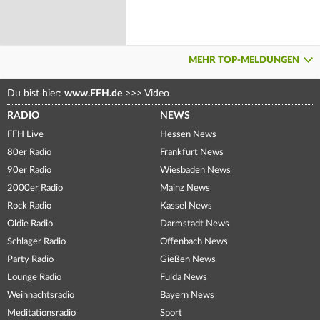
MEHR TOP-MELDUNGEN
Du bist hier:
www.FFH.de
>>>
Video
RADIO
NEWS
FFH Live
Hessen News
80er Radio
Frankfurt News
90er Radio
Wiesbaden News
2000er Radio
Mainz News
Rock Radio
Kassel News
Oldie Radio
Darmstadt News
Schlager Radio
Offenbach News
Party Radio
Gießen News
Lounge Radio
Fulda News
Weihnachtsradio
Bayern News
Meditationsradio
Sport