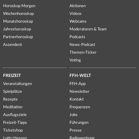
Horoskop Morgen
Aktionen
Wochenhoroskop
Videos
Monatshoroskop
Webcams
Jahreshoroskop
Moderatoren & Team
Partnerhoroskop
Podcasts
Aszendent
News-Podcast
Themen-Ticker
Voting
FREIZEIT
FFH-WELT
Veranstaltungen
FFH-App
Spielplätze
Newsletter
Rezepte
Kontakt
Meditation
Frequenzen
Ausflugsziele
Jobs
Freizeit-Tipps
Führungen
Ticketshop
Presse
Lotto Hessen
Radiowerbung