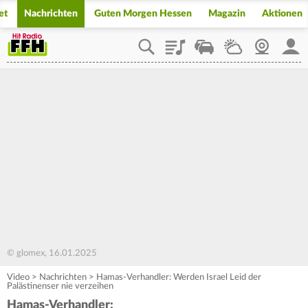
et
Nachrichten
Guten Morgen Hessen
Magazin
Aktionen
Playlist
Staupilot
Wetter
Webcam
Mein
© glomex, 16.01.2025
Video
>
Nachrichten
>
Hamas-Verhandler: Werden Israel Leid der
Palästinenser nie verzeihen
Hamas-Verhandler: