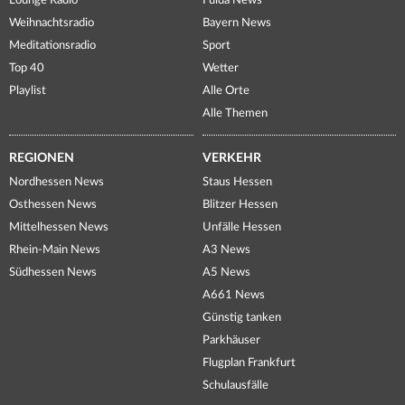
Lounge Radio
Fulda News
Weihnachtsradio
Bayern News
Meditationsradio
Sport
Top 40
Wetter
Playlist
Alle Orte
Alle Themen
REGIONEN
VERKEHR
Nordhessen News
Staus Hessen
Osthessen News
Blitzer Hessen
Mittelhessen News
Unfälle Hessen
Rhein-Main News
A3 News
Südhessen News
A5 News
A661 News
Günstig tanken
Parkhäuser
Flugplan Frankfurt
Schulausfälle