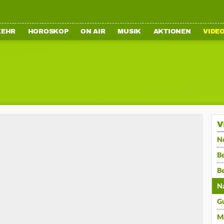
KEHR
HOROSKOP
ON AIR
MUSIK
AKTIONEN
VIDE
V
N
Be
B
N
G
M