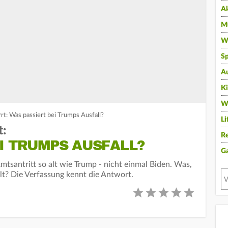
A
Mu
Wi
Sp
A
K
W
rrt: Was passiert bei Trumps Ausfall?
Li
t:
Re
I TRUMPS AUSFALL?
G
mtsantritt so alt wie Trump - nicht einmal Biden. Was,
lt? Die Verfassung kennt die Antwort.