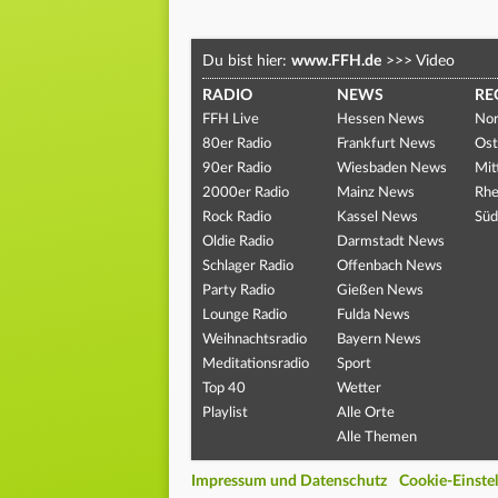
Du bist hier:
www.FFH.de
>>>
Video
RADIO
NEWS
RE
FFH Live
Hessen News
Nor
80er Radio
Frankfurt News
Ost
90er Radio
Wiesbaden News
Mit
2000er Radio
Mainz News
Rhe
Rock Radio
Kassel News
Süd
Oldie Radio
Darmstadt News
Schlager Radio
Offenbach News
Party Radio
Gießen News
Lounge Radio
Fulda News
Weihnachtsradio
Bayern News
Meditationsradio
Sport
Top 40
Wetter
Playlist
Alle Orte
Alle Themen
Impressum und Datenschutz
Cookie-Einste