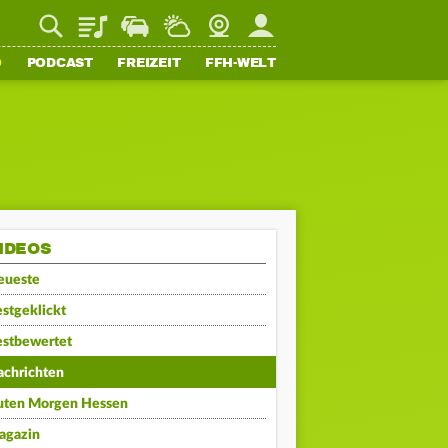
Playlist
Staupilot
Wetter
Webcam
Mein FFH
O
PODCAST
FREIZEIT
FFH-WELT
IDEOS
eueste
stgeklickt
estbewertet
achrichten
uten Morgen Hessen
agazin