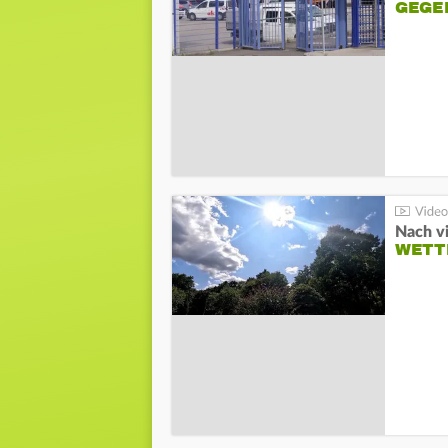
GEGE
Nach v
WETT