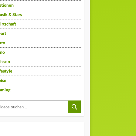
ktionen
sik & Stars
rtschaft
ort
uto
ino
issen
festyle
ise
aming