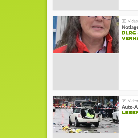
Notlag
DLRG 
VERH
LEBE