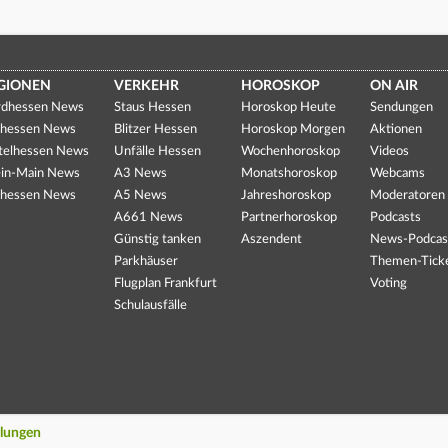
GIONEN
VERKEHR
HOROSKOP
ON AIR
dhessen News
Staus Hessen
Horoskop Heute
Sendungen
hessen News
Blitzer Hessen
Horoskop Morgen
Aktionen
telhessen News
Unfälle Hessen
Wochenhoroskop
Videos
in-Main News
A3 News
Monatshoroskop
Webcams
hessen News
A5 News
Jahreshoroskop
Moderatoren
A661 News
Partnerhoroskop
Podcasts
Günstig tanken
Aszendent
News-Podcas
Parkhäuser
Themen-Tick
Flugplan Frankfurt
Voting
Schulausfälle
llungen