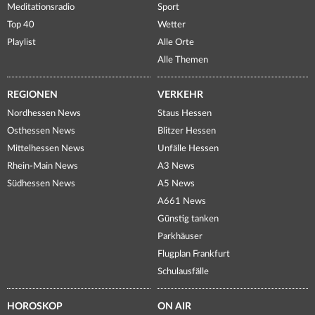
Meditationsradio
Sport
Top 40
Wetter
Playlist
Alle Orte
Alle Themen
REGIONEN
VERKEHR
Nordhessen News
Staus Hessen
Osthessen News
Blitzer Hessen
Mittelhessen News
Unfälle Hessen
Rhein-Main News
A3 News
Südhessen News
A5 News
A661 News
Günstig tanken
Parkhäuser
Flugplan Frankfurt
Schulausfälle
HOROSKOP
ON AIR