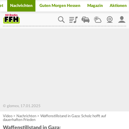
et
Nachrichten
Guten Morgen Hessen
Magazin
Aktionen
Playlist
Staupilot
Wetter
Webcam
Mein
© glomex, 17.01.2025
Video
>
Nachrichten
>
Waffenstillstand in Gaza: Scholz hofft auf
dauerhaften Frieden
Waffenstillstand in Gaza: