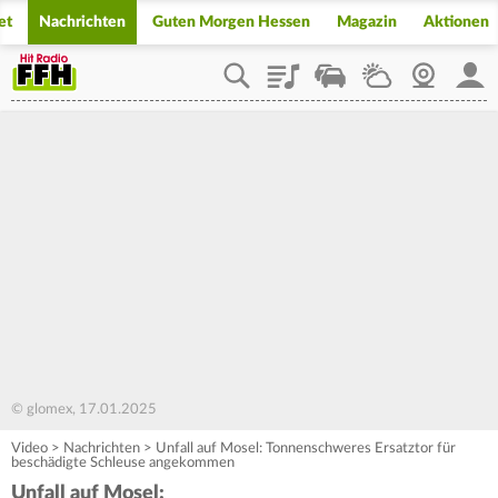
et
Nachrichten
Guten Morgen Hessen
Magazin
Aktionen
Playlist
Staupilot
Wetter
Webcam
Mein
© glomex, 17.01.2025
Video
>
Nachrichten
>
Unfall auf Mosel: Tonnenschweres Ersatztor für
beschädigte Schleuse angekommen
Unfall auf Mosel: