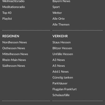
Weihnachtsradio
Bayern News
Meditationsradio
Sport
Top 40
Wetter
Playlist
Alle Orte
Alle Themen
REGIONEN
VERKEHR
Nordhessen News
Staus Hessen
Osthessen News
Blitzer Hessen
Mittelhessen News
Unfälle Hessen
Rhein-Main News
A3 News
Südhessen News
A5 News
A661 News
Günstig tanken
Parkhäuser
Flugplan Frankfurt
Schulausfälle