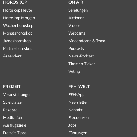
HOROSKOP
ON AIR
Horoskop Heute
Sendungen
Horoskop Morgen
Aktionen
Wochenhoroskop
Videos
Monatshoroskop
Webcams
Jahreshoroskop
Moderatoren & Team
Partnerhoroskop
Podcasts
Aszendent
News-Podcast
Themen-Ticker
Voting
FREIZEIT
FFH-WELT
Veranstaltungen
FFH-App
Spielplätze
Newsletter
Rezepte
Kontakt
Meditation
Frequenzen
Ausflugsziele
Jobs
Freizeit-Tipps
Führungen