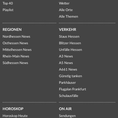
Top 40
Wetter
Playlist
Alle Orte
Alle Themen
REGIONEN
VERKEHR
Nordhessen News
Staus Hessen
Osthessen News
Blitzer Hessen
Mittelhessen News
Unfälle Hessen
Rhein-Main News
A3 News
Südhessen News
A5 News
A661 News
Günstig tanken
Parkhäuser
Flugplan Frankfurt
Schulausfälle
HOROSKOP
ON AIR
Horoskop Heute
Sendungen