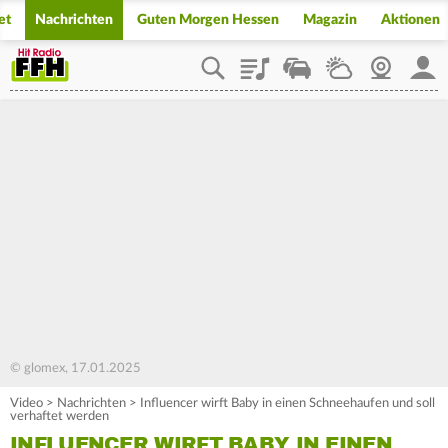
et
Nachrichten
Guten Morgen Hessen
Magazin
Aktionen
Playlist
Staupilot
Wetter
Webcam
Mein
© glomex, 17.01.2025
Video
>
Nachrichten
>
Influencer wirft Baby in einen Schneehaufen und soll
verhaftet werden
INFLUENCER WIRFT BABY IN EINEN