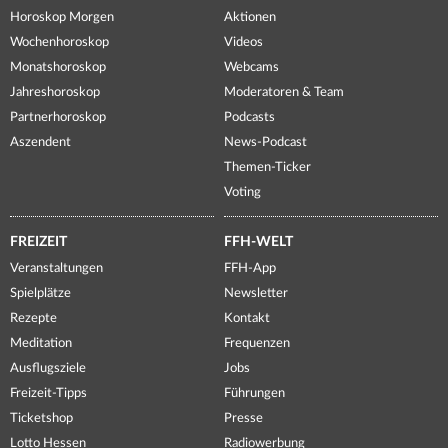
Horoskop Morgen
Aktionen
Wochenhoroskop
Videos
Monatshoroskop
Webcams
Jahreshoroskop
Moderatoren & Team
Partnerhoroskop
Podcasts
Aszendent
News-Podcast
Themen-Ticker
Voting
FREIZEIT
FFH-WELT
Veranstaltungen
FFH-App
Spielplätze
Newsletter
Rezepte
Kontakt
Meditation
Frequenzen
Ausflugsziele
Jobs
Freizeit-Tipps
Führungen
Ticketshop
Presse
Lotto Hessen
Radiowerbung