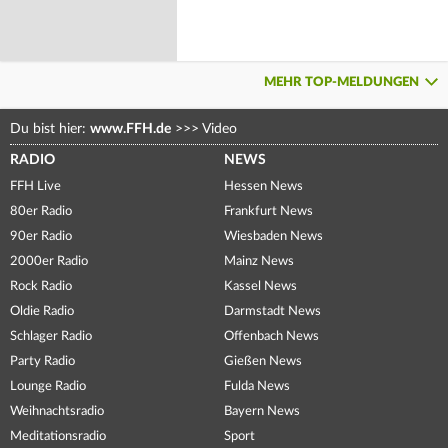
MEHR TOP-MELDUNGEN
Du bist hier:
www.FFH.de
>>>
Video
RADIO
NEWS
FFH Live
Hessen News
80er Radio
Frankfurt News
90er Radio
Wiesbaden News
2000er Radio
Mainz News
Rock Radio
Kassel News
Oldie Radio
Darmstadt News
Schlager Radio
Offenbach News
Party Radio
Gießen News
Lounge Radio
Fulda News
Weihnachtsradio
Bayern News
Meditationsradio
Sport