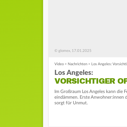
© glomex, 17.01.2025
Video
>
Nachrichten
>
Los Angeles: Vorsicht
Los Angeles:
VORSICHTIGER O
Im Großraum Los Angeles kann die 
eindämmen. Erste Anwohner:innen dü
sorgt für Unmut.