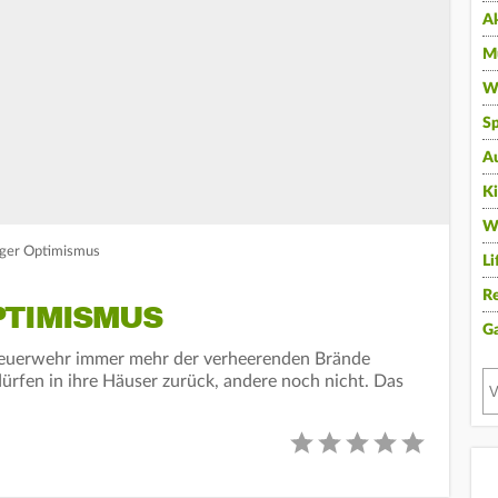
A
Mu
Wi
Sp
A
K
W
iger Optimismus
Li
Re
PTIMISMUS
G
Feuerwehr immer mehr der verheerenden Brände
rfen in ihre Häuser zurück, andere noch nicht. Das