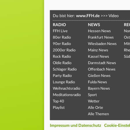
Du bist hier:
www.FFH.de
>>>
Video
RADIO
NEWS
RE
FFH Live
Hessen News
Nor
80er Radio
Frankfurt News
Ost
90er Radio
Wiesbaden News
Mit
2000er Radio
Mainz News
Rhe
Rock Radio
Kassel News
Süd
Oldie Radio
Darmstadt News
Schlager Radio
Offenbach News
Party Radio
Gießen News
Lounge Radio
Fulda News
Weihnachtsradio
Bayern News
Meditationsradio
Sport
Top 40
Wetter
Playlist
Alle Orte
Alle Themen
Impressum und Datenschutz
Cookie-Einste