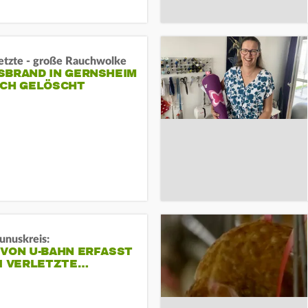
letzte - große Rauchwolke
BRAND IN GERNSHEIM E
CH GELÖSCHT
unuskreis:
 VON U-BAHN ERFASST
EI VERLETZTE…