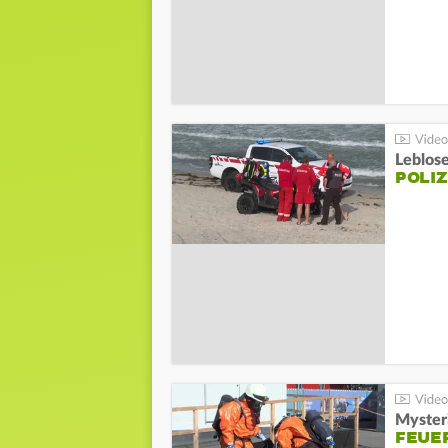
Leblos
POLIZ
Mysteri
FEUE