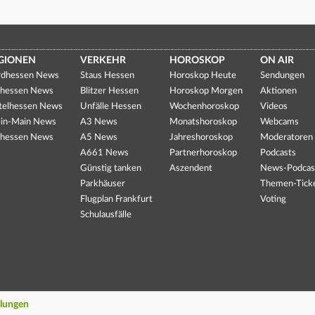
GIONEN
VERKEHR
HOROSKOP
ON AIR
dhessen News
Staus Hessen
Horoskop Heute
Sendungen
hessen News
Blitzer Hessen
Horoskop Morgen
Aktionen
telhessen News
Unfälle Hessen
Wochenhoroskop
Videos
in-Main News
A3 News
Monatshoroskop
Webcams
hessen News
A5 News
Jahreshoroskop
Moderatoren
A661 News
Partnerhoroskop
Podcasts
Günstig tanken
Aszendent
News-Podcas
Parkhäuser
Themen-Tick
Flugplan Frankfurt
Voting
Schulausfälle
llungen