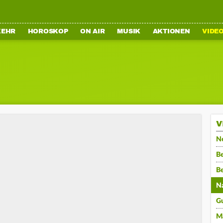
KEHR
HOROSKOP
ON AIR
MUSIK
AKTIONEN
VIDE
V
N
Be
B
N
G
M