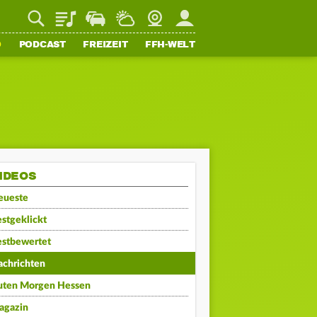
Playlist
Staupilot
Wetter
Webcam
Mein FFH
O
PODCAST
FREIZEIT
FFH-WELT
IDEOS
eueste
stgeklickt
estbewertet
achrichten
uten Morgen Hessen
agazin