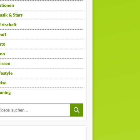
ktionen
sik & Stars
rtschaft
ort
uto
ino
issen
festyle
ise
aming