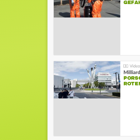
GEFA
Millia
PORSC
ROTE