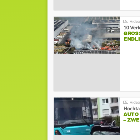
10 Ver
GROSS
NDLI
Hochta
AUTO
– ZW