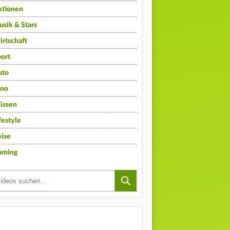
ktionen
sik & Stars
rtschaft
ort
uto
ino
issen
festyle
ise
aming