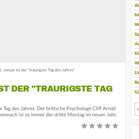
A
Mu
Wi
Sp
A
K
W
 Januar ist der "traurigste Tag des Jahres"
Li
Re
IST DER "TRAURIGSTE TAG
G
e Tag des Jahres. Der britische Psychologe Cliff Arnall
emnach ist es immer der dritte Montag im neuen Jahr.