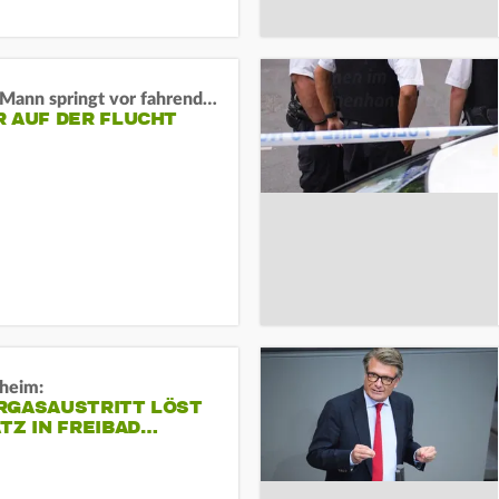
BaWü: Mann springt vor fahrendes Auto und schießt
R AUF DER FLUCHT
sheim:
RGASAUSTRITT LÖST
TZ IN FREIBAD…