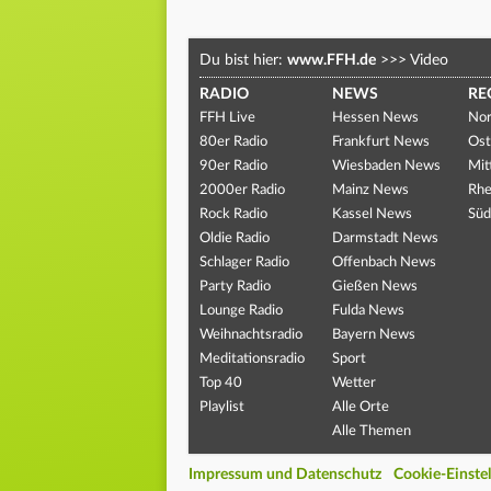
Du bist hier:
www.FFH.de
>>>
Video
RADIO
NEWS
RE
FFH Live
Hessen News
Nor
80er Radio
Frankfurt News
Ost
90er Radio
Wiesbaden News
Mit
2000er Radio
Mainz News
Rhe
Rock Radio
Kassel News
Süd
Oldie Radio
Darmstadt News
Schlager Radio
Offenbach News
Party Radio
Gießen News
Lounge Radio
Fulda News
Weihnachtsradio
Bayern News
Meditationsradio
Sport
Top 40
Wetter
Playlist
Alle Orte
Alle Themen
Impressum und Datenschutz
Cookie-Einste