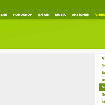
KEHR
HOROSKOP
ON AIR
MUSIK
AKTIONEN
VIDE
V
N
Be
B
N
G
M