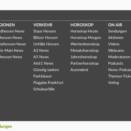
GIONEN
VERKEHR
HOROSKOP
ON AIR
dhessen News
Staus Hessen
Horoskop Heute
Sendungen
hessen News
Blitzer Hessen
Horoskop Morgen
Aktionen
telhessen News
Unfälle Hessen
Wochenhoroskop
Videos
in-Main News
A3 News
Monatshoroskop
Webcams
hessen News
A5 News
Jahreshoroskop
Moderatoren
A661 News
Partnerhoroskop
Podcasts
Günstig tanken
Aszendent
News-Podcas
Parkhäuser
Themen-Tick
Flugplan Frankfurt
Voting
Schulausfälle
llungen