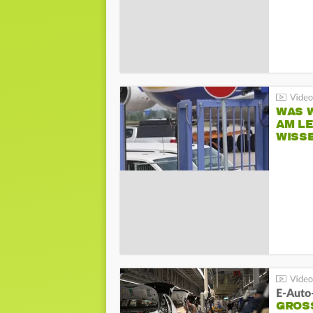
WAS W
AM L
WISS
E-Auto
GROS