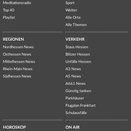
Meditationsradio
Sport
Top 40
Wetter
Playlist
Alle Orte
Alle Themen
REGIONEN
VERKEHR
Nordhessen News
Staus Hessen
Osthessen News
Blitzer Hessen
Mittelhessen News
Unfälle Hessen
Rhein-Main News
A3 News
Südhessen News
A5 News
A661 News
Günstig tanken
Parkhäuser
Flugplan Frankfurt
Schulausfälle
HOROSKOP
ON AIR