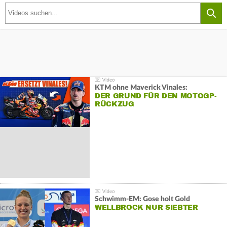
KTM ohne Maverick Vinales:
DER GRUND FÜR DEN MOTOGP-
RÜCKZUG
Schwimm-EM: Gose holt Gold
WELLBROCK NUR SIEBTER