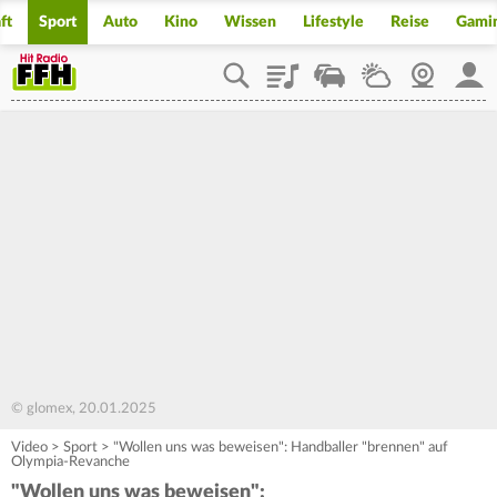
ft
Sport
Auto
Kino
Wissen
Lifestyle
Reise
Gami
Playlist
Staupilot
Wetter
Webcam
Mein
© glomex, 20.01.2025
Video
>
Sport
>
"Wollen uns was beweisen": Handballer "brennen" auf
Olympia-Revanche
"Wollen uns was beweisen":