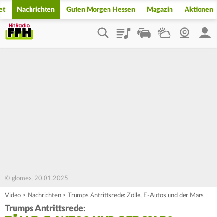
et
Nachrichten
Guten Morgen Hessen
Magazin
Aktionen
Playlist
Staupilot
Wetter
Webcam
Mein
© glomex, 20.01.2025
Video
>
Nachrichten
>
Trumps Antrittsrede: Zölle, E-Autos und der Mars
Trumps Antrittsrede: