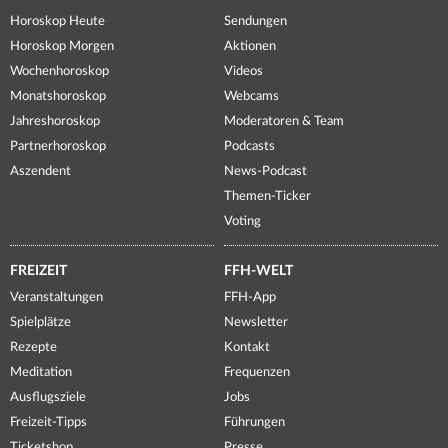
Horoskop Heute
Sendungen
Horoskop Morgen
Aktionen
Wochenhoroskop
Videos
Monatshoroskop
Webcams
Jahreshoroskop
Moderatoren & Team
Partnerhoroskop
Podcasts
Aszendent
News-Podcast
Themen-Ticker
Voting
FREIZEIT
FFH-WELT
Veranstaltungen
FFH-App
Spielplätze
Newsletter
Rezepte
Kontakt
Meditation
Frequenzen
Ausflugsziele
Jobs
Freizeit-Tipps
Führungen
Ticketshop
Presse