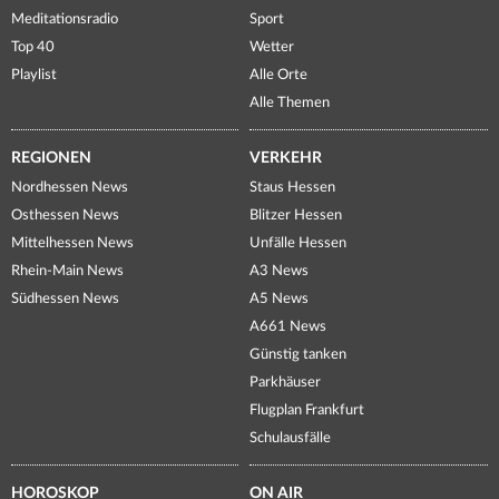
Meditationsradio
Sport
Top 40
Wetter
Playlist
Alle Orte
Alle Themen
REGIONEN
VERKEHR
Nordhessen News
Staus Hessen
Osthessen News
Blitzer Hessen
Mittelhessen News
Unfälle Hessen
Rhein-Main News
A3 News
Südhessen News
A5 News
A661 News
Günstig tanken
Parkhäuser
Flugplan Frankfurt
Schulausfälle
HOROSKOP
ON AIR