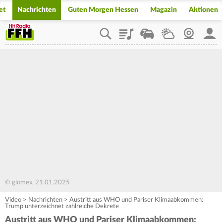
et
Nachrichten
Guten Morgen Hessen
Magazin
Aktionen
Playlist
Staupilot
Wetter
Webcam
Mein
© glomex, 21.01.2025
Video
>
Nachrichten
>
Austritt aus WHO und Pariser Klimaabkommen:
Trump unterzeichnet zahlreiche Dekrete
Austritt aus WHO und Pariser Klimaabkommen: