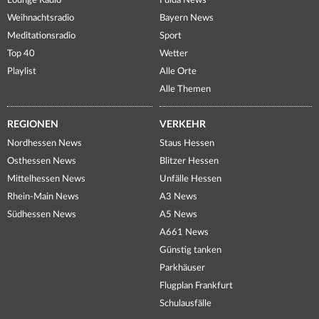
Lounge Radio
Fulda News
Weihnachtsradio
Bayern News
Meditationsradio
Sport
Top 40
Wetter
Playlist
Alle Orte
Alle Themen
REGIONEN
VERKEHR
Nordhessen News
Staus Hessen
Osthessen News
Blitzer Hessen
Mittelhessen News
Unfälle Hessen
Rhein-Main News
A3 News
Südhessen News
A5 News
A661 News
Günstig tanken
Parkhäuser
Flugplan Frankfurt
Schulausfälle