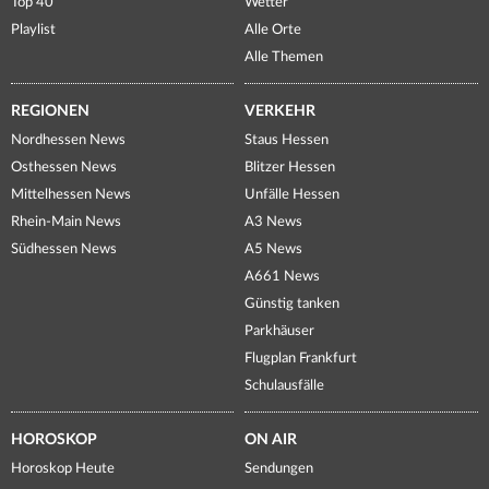
Top 40
Wetter
Playlist
Alle Orte
Alle Themen
REGIONEN
VERKEHR
Nordhessen News
Staus Hessen
Osthessen News
Blitzer Hessen
Mittelhessen News
Unfälle Hessen
Rhein-Main News
A3 News
Südhessen News
A5 News
A661 News
Günstig tanken
Parkhäuser
Flugplan Frankfurt
Schulausfälle
HOROSKOP
ON AIR
Horoskop Heute
Sendungen