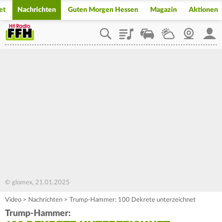
et
Nachrichten
Guten Morgen Hessen
Magazin
Aktionen
Playlist
Staupilot
Wetter
Webcam
Mein
© glomex, 21.01.2025
Video
>
Nachrichten
>
Trump-Hammer: 100 Dekrete unterzeichnet
Trump-Hammer: