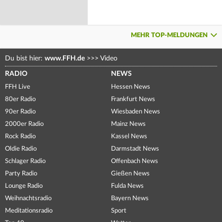
MEHR TOP-MELDUNGEN
Du bist hier:
www.FFH.de
>>>
Video
RADIO
NEWS
FFH Live
Hessen News
80er Radio
Frankfurt News
90er Radio
Wiesbaden News
2000er Radio
Mainz News
Rock Radio
Kassel News
Oldie Radio
Darmstadt News
Schlager Radio
Offenbach News
Party Radio
Gießen News
Lounge Radio
Fulda News
Weihnachtsradio
Bayern News
Meditationsradio
Sport