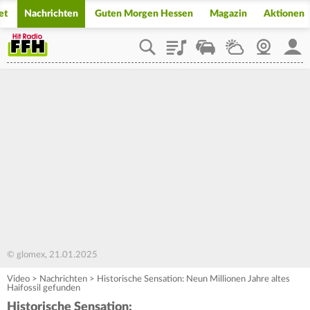
et
Nachrichten
Guten Morgen Hessen
Magazin
Aktionen
Playlist
Staupilot
Wetter
Webcam
Mein
© glomex, 21.01.2025
Video
>
Nachrichten
>
Historische Sensation: Neun Millionen Jahre altes
Haifossil gefunden
Historische Sensation: