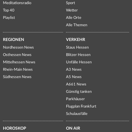
Meditationsradio
Sport
Top 40
Wetter
Playlist
Alle Orte
Alle Themen
REGIONEN
VERKEHR
Nordhessen News
Staus Hessen
Osthessen News
Blitzer Hessen
Mittelhessen News
Unfälle Hessen
Rhein-Main News
A3 News
Südhessen News
A5 News
A661 News
Günstig tanken
Parkhäuser
Flugplan Frankfurt
Schulausfälle
HOROSKOP
ON AIR