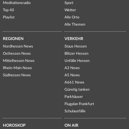
Meditationsradio
Sport
Top 40
Wetter
Playlist
Alle Orte
Alle Themen
REGIONEN
VERKEHR
Nordhessen News
Staus Hessen
Osthessen News
Blitzer Hessen
Mittelhessen News
Unfälle Hessen
Rhein-Main News
A3 News
Südhessen News
A5 News
A661 News
Günstig tanken
Parkhäuser
Flugplan Frankfurt
Schulausfälle
HOROSKOP
ON AIR