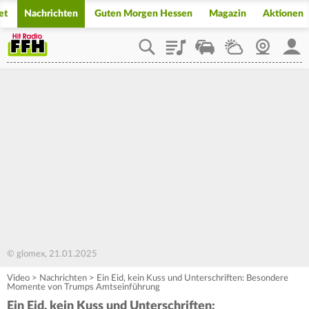
et
Nachrichten
Guten Morgen Hessen
Magazin
Aktionen
Playlist
Staupilot
Wetter
Webcam
Mein
© glomex, 21.01.2025
Video
>
Nachrichten
>
Ein Eid, kein Kuss und Unterschriften: Besondere
Momente von Trumps Amtseinführung
Ein Eid, kein Kuss und Unterschriften: