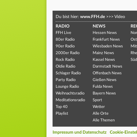
Du bist hier:
www.FFH.de
>>>
Video
RADIO
NEWS
RE
FFH Live
Hessen News
Nor
80er Radio
Frankfurt News
Ost
90er Radio
Wiesbaden News
Mit
2000er Radio
Mainz News
Rhe
Rock Radio
Kassel News
Süd
Oldie Radio
Darmstadt News
Schlager Radio
Offenbach News
Party Radio
Gießen News
Lounge Radio
Fulda News
Weihnachtsradio
Bayern News
Meditationsradio
Sport
Top 40
Wetter
Playlist
Alle Orte
Alle Themen
Impressum und Datenschutz
Cookie-Einste