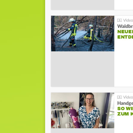
Waldbr
NEUE
ENTD
Handge
SO WI
ZUM 