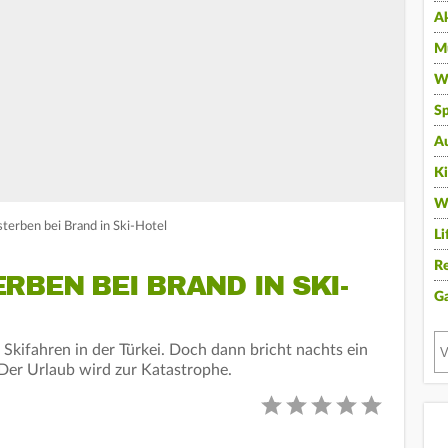
A
Mu
Wi
Sp
A
K
W
terben bei Brand in Ski-Hotel
Li
Re
RBEN BEI BRAND IN SKI-
G
m Skifahren in der Türkei. Doch dann bricht nachts ein
 Der Urlaub wird zur Katastrophe.