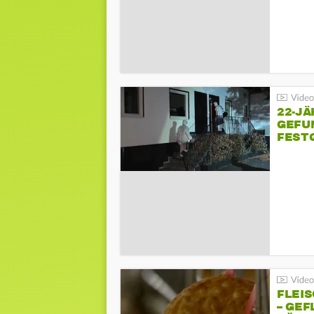
22-JÄ
GEFU
FEST
FLEI
– GEF