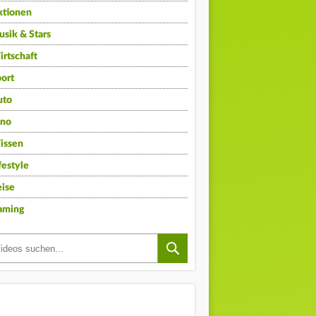
ktionen
sik & Stars
rtschaft
ort
uto
ino
issen
festyle
ise
aming