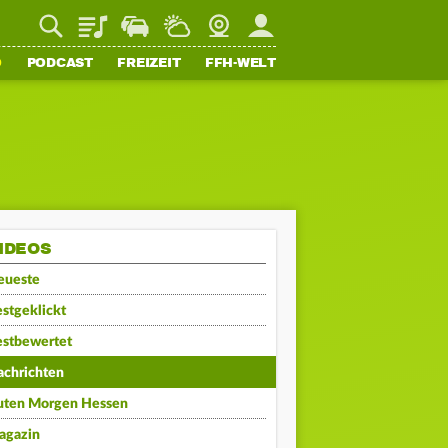
Playlist
Staupilot
Wetter
Webcam
Mein FFH
O
PODCAST
FREIZEIT
FFH-WELT
IDEOS
eueste
stgeklickt
estbewertet
achrichten
uten Morgen Hessen
agazin