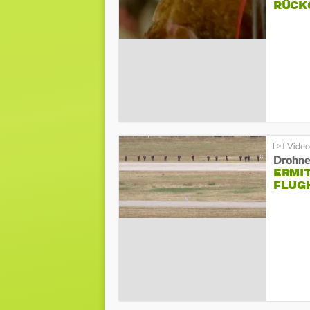
ÜCKG
Drohnen
ERMI
FLUG