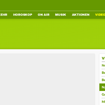
KEHR
HOROSKOP
ON AIR
MUSIK
AKTIONEN
VIDE
V
N
Be
B
N
G
M