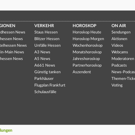
GIONEN
VERKEHR
HOROSKOP
ON AIR
dhessen News
Staus Hessen
Horoskop Heute
Sendungen
hessen News
Blitzer Hessen
Horoskop Morgen
Aktionen
telhessen News
Unfälle Hessen
Wochenhoroskop
Videos
in-Main News
A3 News
Monatshoroskop
Webcams
hessen News
A5 News
Jahreshoroskop
Moderatoren
A661 News
Partnerhoroskop
Podcasts
Günstig tanken
Aszendent
News-Podcas
Parkhäuser
Themen-Tick
Flugplan Frankfurt
Voting
Schulausfälle
llungen