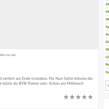
A
Mu
Wi
Sp
A
K
W
ahin vor aus
Li
Re
G
 verliert am Ende trotzdem. Für Nuri Sahin könnte die
ne letzte als BVB-Trainer sein. Schon am Mittwoch