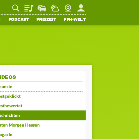
Playlist
Staupilot
Wetter
Webcam
Mein FFH
O
PODCAST
FREIZEIT
FFH-WELT
IDEOS
eueste
stgeklickt
estbewertet
achrichten
uten Morgen Hessen
agazin