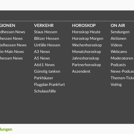
GIONEN
VERKEHR
HOROSKOP
ON AIR
dhessen News
Staus Hessen
Horoskop Heute
Sendungen
hessen News
Blitzer Hessen
Horoskop Morgen
Aktionen
telhessen News
Unfälle Hessen
Wochenhoroskop
Videos
in-Main News
A3 News
Monatshoroskop
Webcams
hessen News
A5 News
Jahreshoroskop
Moderatoren
A661 News
Partnerhoroskop
Podcasts
Günstig tanken
Aszendent
News-Podcas
Parkhäuser
Themen-Tick
Flugplan Frankfurt
Voting
Schulausfälle
llungen