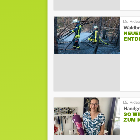
Waldbr
NEUE
ENTD
Handge
SO WI
ZUM 