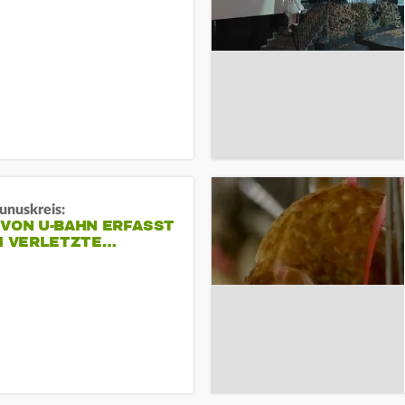
unuskreis:
 VON U-BAHN ERFASST
EI VERLETZTE…