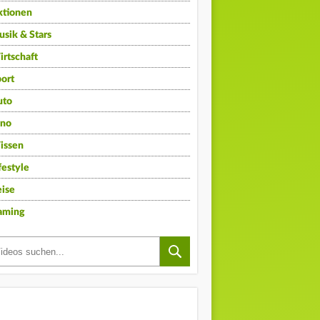
ktionen
sik & Stars
rtschaft
ort
uto
ino
issen
festyle
ise
aming