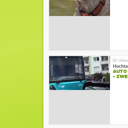
Hochta
AUTO
– ZW