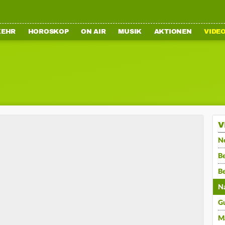
KEHR
HOROSKOP
ON AIR
MUSIK
AKTIONEN
VIDE
V
N
Be
B
N
G
M