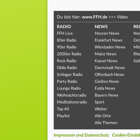
Du bist hier:
www.FFH.de
>>>
Video
RADIO
NEWS
RE
FFH Live
Hessen News
Nor
80er Radio
Frankfurt News
Ost
90er Radio
Wiesbaden News
Mit
2000er Radio
Mainz News
Rhe
Rock Radio
Kassel News
Süd
Oldie Radio
Darmstadt News
Schlager Radio
Offenbach News
Party Radio
Gießen News
Lounge Radio
Fulda News
Weihnachtsradio
Bayern News
Meditationsradio
Sport
Top 40
Wetter
Playlist
Alle Orte
Alle Themen
Impressum und Datenschutz
Cookie-Einste