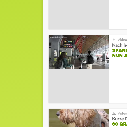
Nach he
SPAN
NUN 
Kurze P
36 G