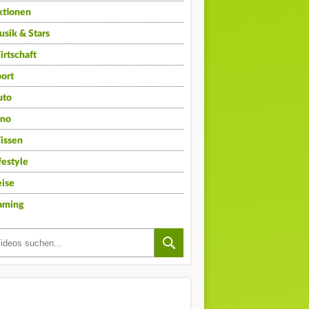
ktionen
sik & Stars
rtschaft
ort
uto
ino
issen
festyle
ise
aming