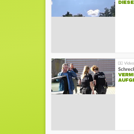
DIES
Schreck
VERM
AUFG