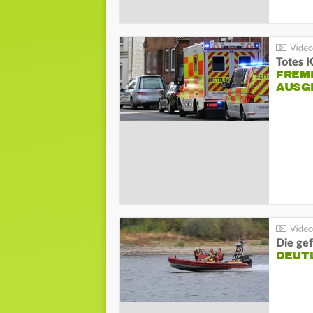
Totes 
FREM
AUSG
Die gef
DEUT