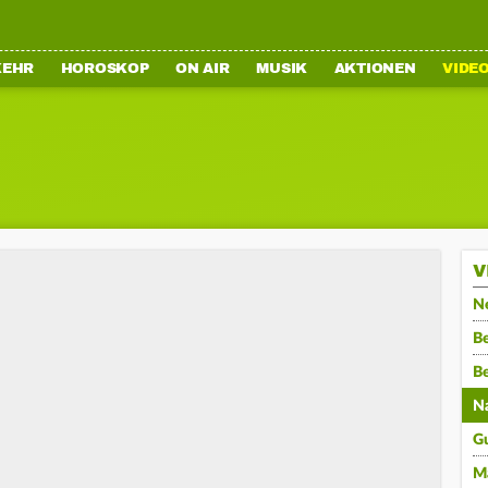
KEHR
HOROSKOP
ON AIR
MUSIK
AKTIONEN
VIDE
V
N
Be
B
N
G
M