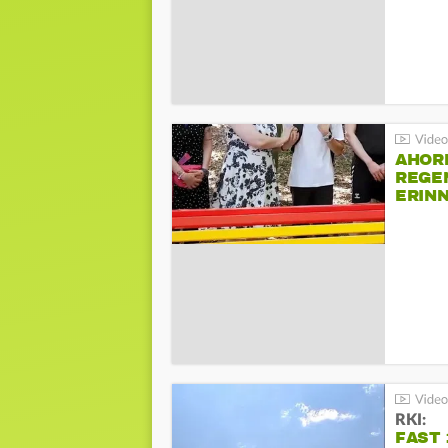
AHOR
REGE
ERIN
BEIM 
RKI:
FAST 