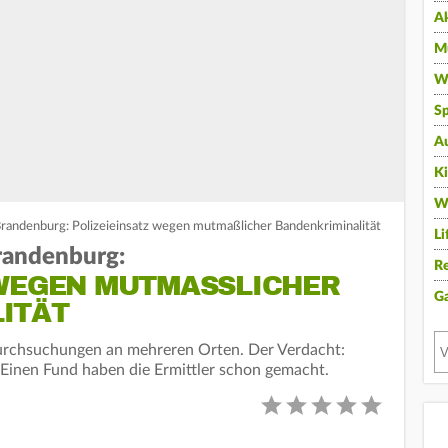
A
Mu
Wi
Sp
A
K
W
 Brandenburg: Polizeieinsatz wegen mutmaßlicher Bandenkriminalität
Li
Brandenburg:
Re
WEGEN MUTMASSLICHER B
G
TÄT
Durchsuchungen an mehreren Orten. Der Verdacht:
Einen Fund haben die Ermittler schon gemacht.