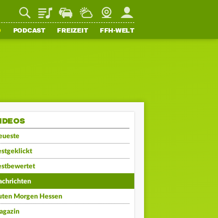
Playlist
Staupilot
Wetter
Webcam
Mein FFH
O
PODCAST
FREIZEIT
FFH-WELT
IDEOS
eueste
stgeklickt
estbewertet
achrichten
uten Morgen Hessen
agazin