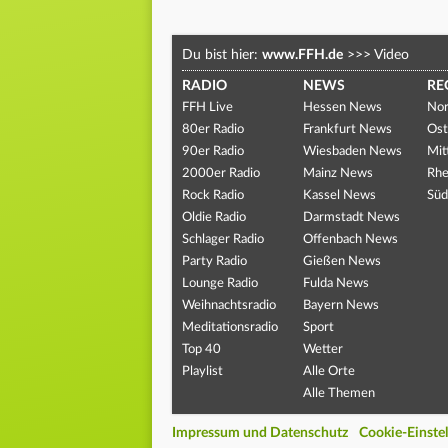
Du bist hier:
www.FFH.de
>>>
Video
RADIO
NEWS
RE
FFH Live
Hessen News
Nor
80er Radio
Frankfurt News
Ost
90er Radio
Wiesbaden News
Mit
2000er Radio
Mainz News
Rhe
Rock Radio
Kassel News
Süd
Oldie Radio
Darmstadt News
Schlager Radio
Offenbach News
Party Radio
Gießen News
Lounge Radio
Fulda News
Weihnachtsradio
Bayern News
Meditationsradio
Sport
Top 40
Wetter
Playlist
Alle Orte
Alle Themen
Impressum und Datenschutz
Cookie-Einste