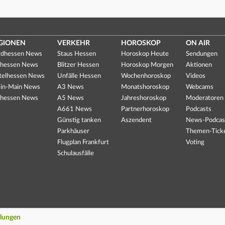
GIONEN
VERKEHR
HOROSKOP
ON AIR
dhessen News
Staus Hessen
Horoskop Heute
Sendungen
hessen News
Blitzer Hessen
Horoskop Morgen
Aktionen
telhessen News
Unfälle Hessen
Wochenhoroskop
Videos
in-Main News
A3 News
Monatshoroskop
Webcams
hessen News
A5 News
Jahreshoroskop
Moderatoren
A661 News
Partnerhoroskop
Podcasts
Günstig tanken
Aszendent
News-Podcas
Parkhäuser
Themen-Tick
Flugplan Frankfurt
Voting
Schulausfälle
llungen