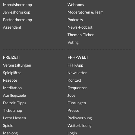
Monatshoroskop
Webcams
Jahreshoroskop
Moderatoren & Team
Partnerhoroskop
Podcasts
Aszendent
News-Podcast
Themen-Ticker
Voting
FREIZEIT
FFH-WELT
Veranstaltungen
FFH-App
Spielplätze
Newsletter
Rezepte
Kontakt
Meditation
Frequenzen
Ausflugsziele
Jobs
Freizeit-Tipps
Führungen
Ticketshop
Presse
Lotto Hessen
Radiowerbung
Spiele
Weiterbildung
Mahjong
Login