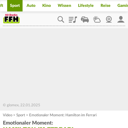
ft
Sport
Auto
Kino
Wissen
Lifestyle
Reise
Gami
Playlist
Staupilot
Wetter
Webcam
Mein
© glomex, 22.01.2025
Video
>
Sport
>
Emotionaler Moment: Hamilton im Ferrari
Emotionaler Moment: