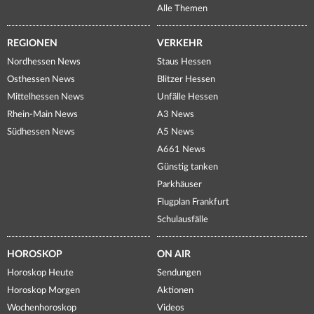
Alle Themen
REGIONEN
VERKEHR
Nordhessen News
Staus Hessen
Osthessen News
Blitzer Hessen
Mittelhessen News
Unfälle Hessen
Rhein-Main News
A3 News
Südhessen News
A5 News
A661 News
Günstig tanken
Parkhäuser
Flugplan Frankfurt
Schulausfälle
HOROSKOP
ON AIR
Horoskop Heute
Sendungen
Horoskop Morgen
Aktionen
Wochenhoroskop
Videos