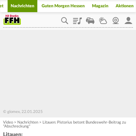
et
Nachrichten
Guten Morgen Hessen
Magazin
Aktionen
Playlist
Staupilot
Wetter
Webcam
Mein
© glomex, 22.01.2025
Video
>
Nachrichten
>
Litauen: Pistorius betont Bundeswehr-Beitrag zu
"Abschreckung"
Litauen: