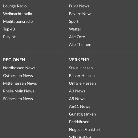
Lounge Radio
Fulda News
Weihnachtsradio
Bayern News
Meditationsradio
Sport
Top 40
Wetter
Playlist
Alle Orte
Alle Themen
REGIONEN
VERKEHR
Nordhessen News
Staus Hessen
Osthessen News
Blitzer Hessen
Mittelhessen News
Unfälle Hessen
Rhein-Main News
A3 News
Südhessen News
A5 News
A661 News
Günstig tanken
Parkhäuser
Flugplan Frankfurt
Schulausfälle