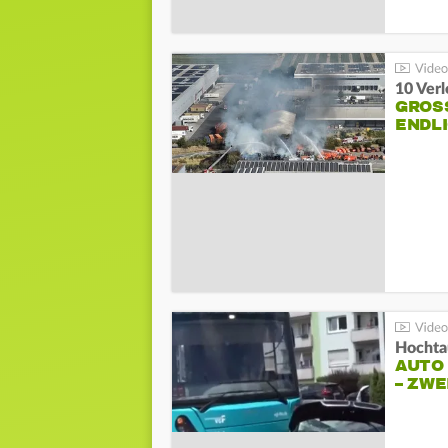
10 Ver
GROSS
NDLI
Hochta
AUTO
– ZW