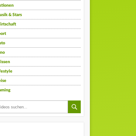
ktionen
sik & Stars
rtschaft
ort
uto
ino
issen
festyle
ise
aming