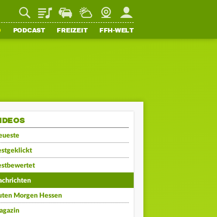
Playlist
Staupilot
Wetter
Webcam
Mein FFH
O
PODCAST
FREIZEIT
FFH-WELT
IDEOS
eueste
stgeklickt
estbewertet
achrichten
uten Morgen Hessen
agazin