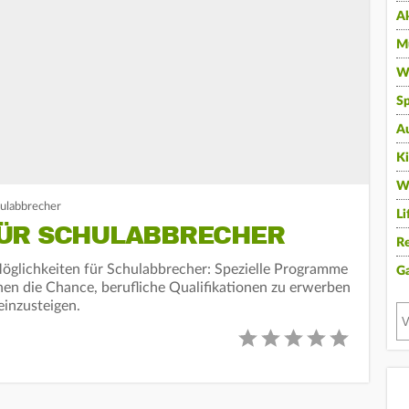
A
Mu
Wi
Sp
A
K
W
ulabbrecher
Li
FÜR SCHULABBRECHER
Re
Möglichkeiten für Schulabbrecher: Spezielle Programme
G
nen die Chance, berufliche Qualifikationen zu erwerben
einzusteigen.