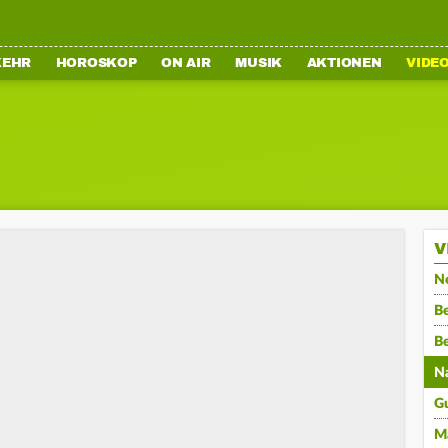
KEHR
HOROSKOP
ON AIR
MUSIK
AKTIONEN
VIDE
V
N
Be
B
N
G
M