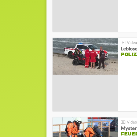
Leblos
POLIZ
Mysteri
FEUE