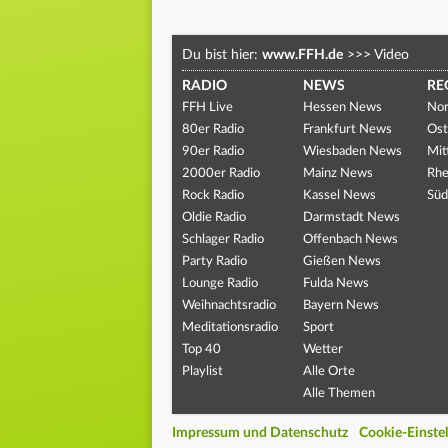
Du bist hier:
www.FFH.de
>>>
Video
RADIO
NEWS
RE
FFH Live
Hessen News
Nor
80er Radio
Frankfurt News
Ost
90er Radio
Wiesbaden News
Mit
2000er Radio
Mainz News
Rhe
Rock Radio
Kassel News
Süd
Oldie Radio
Darmstadt News
Schlager Radio
Offenbach News
Party Radio
Gießen News
Lounge Radio
Fulda News
Weihnachtsradio
Bayern News
Meditationsradio
Sport
Top 40
Wetter
Playlist
Alle Orte
Alle Themen
Impressum und Datenschutz
Cookie-Einste