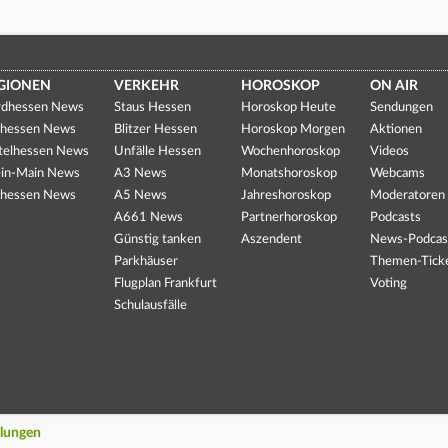
GIONEN
VERKEHR
HOROSKOP
ON AIR
dhessen News
Staus Hessen
Horoskop Heute
Sendungen
hessen News
Blitzer Hessen
Horoskop Morgen
Aktionen
telhessen News
Unfälle Hessen
Wochenhoroskop
Videos
in-Main News
A3 News
Monatshoroskop
Webcams
hessen News
A5 News
Jahreshoroskop
Moderatoren
A661 News
Partnerhoroskop
Podcasts
Günstig tanken
Aszendent
News-Podcas
Parkhäuser
Themen-Tick
Flugplan Frankfurt
Voting
Schulausfälle
llungen