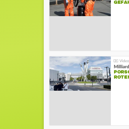
GEFA
Millia
PORSC
ROTE