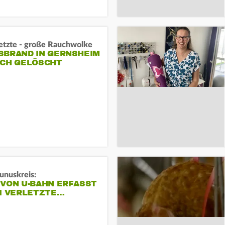
letzte - große Rauchwolke
BRAND IN GERNSHEIM E
CH GELÖSCHT
unuskreis:
 VON U-BAHN ERFASST
EI VERLETZTE…