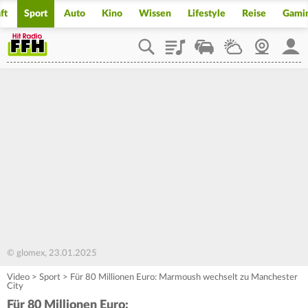
ft
Sport
Auto
Kino
Wissen
Lifestyle
Reise
Gami
Playlist
Staupilot
Wetter
Webcam
Mein
© glomex, 23.01.2025
Video
>
Sport
>
Für 80 Millionen Euro: Marmoush wechselt zu Manchester
City
Für 80 Millionen Euro: