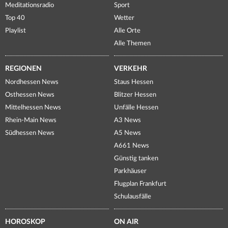
Meditationsradio
Sport
Top 40
Wetter
Playlist
Alle Orte
Alle Themen
REGIONEN
VERKEHR
Nordhessen News
Staus Hessen
Osthessen News
Blitzer Hessen
Mittelhessen News
Unfälle Hessen
Rhein-Main News
A3 News
Südhessen News
A5 News
A661 News
Günstig tanken
Parkhäuser
Flugplan Frankfurt
Schulausfälle
HOROSKOP
ON AIR