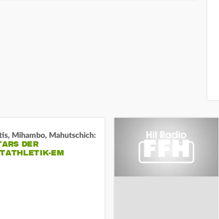
tis, Mihambo, Mahutschich:
TARS DER
HTATHLETIK-EM