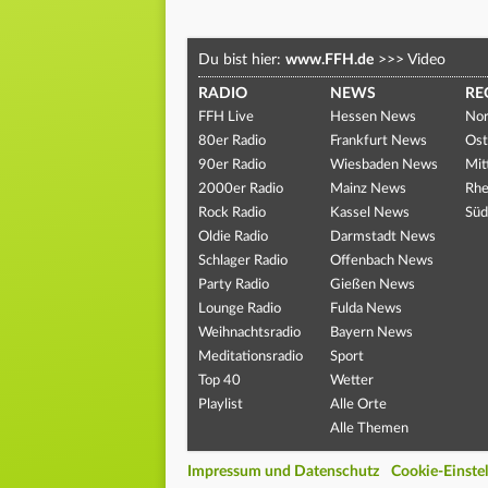
Du bist hier:
www.FFH.de
>>>
Video
RADIO
NEWS
RE
FFH Live
Hessen News
Nor
80er Radio
Frankfurt News
Ost
90er Radio
Wiesbaden News
Mit
2000er Radio
Mainz News
Rhe
Rock Radio
Kassel News
Süd
Oldie Radio
Darmstadt News
Schlager Radio
Offenbach News
Party Radio
Gießen News
Lounge Radio
Fulda News
Weihnachtsradio
Bayern News
Meditationsradio
Sport
Top 40
Wetter
Playlist
Alle Orte
Alle Themen
Impressum und Datenschutz
Cookie-Einste