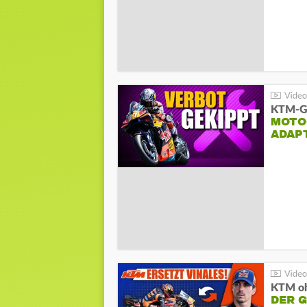
KTM-Ge
MOTO
ADAP
KTM oh
DER 