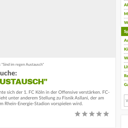
A
Mu
Wi
Sp
A
K
W
: "Sind im regen Austausch"
Li
suche:
Re
AUSTAUSCH"
G
e sich der 1. FC Köln in der Offensive verstärken. FC-
ieht unter anderem Stellung zu Fisnik Asllani, der am
m Rhein-Energie-Stadion vorspielen wird.