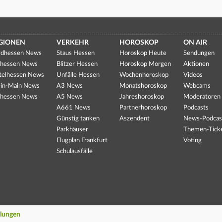
GIONEN
VERKEHR
HOROSKOP
ON AIR
dhessen News
Staus Hessen
Horoskop Heute
Sendungen
hessen News
Blitzer Hessen
Horoskop Morgen
Aktionen
telhessen News
Unfälle Hessen
Wochenhoroskop
Videos
in-Main News
A3 News
Monatshoroskop
Webcams
hessen News
A5 News
Jahreshoroskop
Moderatoren
A661 News
Partnerhoroskop
Podcasts
Günstig tanken
Aszendent
News-Podcas
Parkhäuser
Themen-Tick
Flugplan Frankfurt
Voting
Schulausfälle
llungen