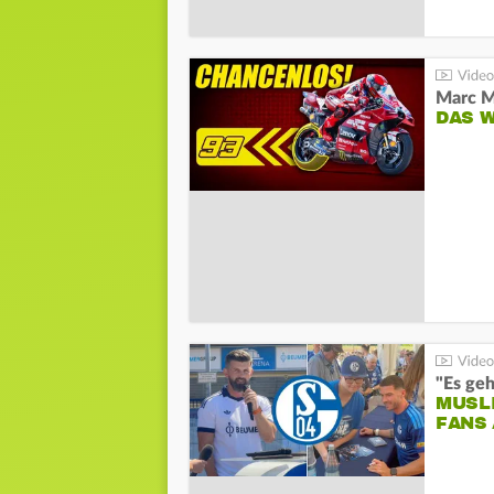
DAS 
"Es geh
MUSL
FANS