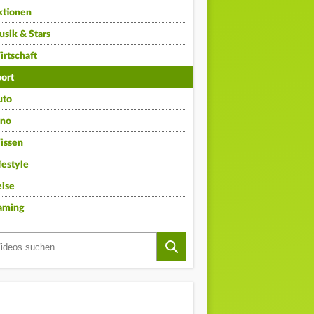
ktionen
sik & Stars
rtschaft
ort
uto
ino
issen
festyle
ise
aming