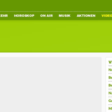
KEHR
HOROSKOP
ON AIR
MUSIK
AKTIONEN
VIDE
V
N
Be
B
N
G
M