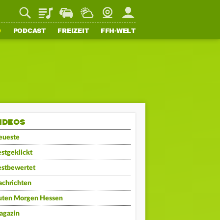
Playlist
Staupilot
Wetter
Webcam
Mein FFH
O
PODCAST
FREIZEIT
FFH-WELT
IDEOS
eueste
stgeklickt
estbewertet
achrichten
uten Morgen Hessen
agazin