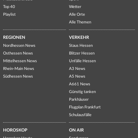
Top 40
Wetter
Playlist
Alle Orte
Alle Themen
REGIONEN
VERKEHR
Nordhessen News
Staus Hessen
Osthessen News
Blitzer Hessen
Mittelhessen News
Unfälle Hessen
Rhein-Main News
A3 News
Südhessen News
A5 News
A661 News
Günstig tanken
Parkhäuser
Flugplan Frankfurt
Schulausfälle
HOROSKOP
ON AIR