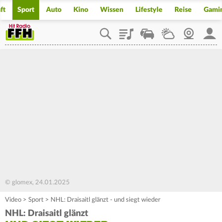
ft
Sport
Auto
Kino
Wissen
Lifestyle
Reise
Gami
Playlist
Staupilot
Wetter
Webcam
Mein
© glomex, 24.01.2025
Video
>
Sport
>
NHL: Draisaitl glänzt - und siegt wieder
NHL: Draisaitl glänzt