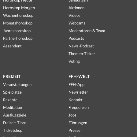
Horoskop Heute
Sendungen
Horoskop Morgen
Aktionen
Wochenhoroskop
Videos
Monatshoroskop
Webcams
Jahreshoroskop
Moderatoren & Team
Partnerhoroskop
Podcasts
Aszendent
News-Podcast
Themen-Ticker
Voting
FREIZEIT
FFH-WELT
Veranstaltungen
FFH-App
Spielplätze
Newsletter
Rezepte
Kontakt
Meditation
Frequenzen
Ausflugsziele
Jobs
Freizeit-Tipps
Führungen
Ticketshop
Presse