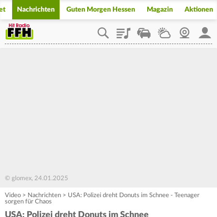
et
Nachrichten
Guten Morgen Hessen
Magazin
Aktionen
Playlist
Staupilot
Wetter
Webcam
Mein
© glomex, 24.01.2025
Video
>
Nachrichten
>
USA: Polizei dreht Donuts im Schnee - Teenager
sorgen für Chaos
USA: Polizei dreht Donuts im Schnee