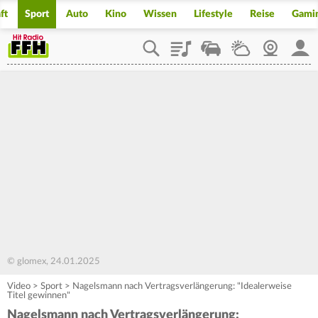
ft
Sport
Auto
Kino
Wissen
Lifestyle
Reise
Gami
Playlist
Staupilot
Wetter
Webcam
Mein
© glomex, 24.01.2025
Video
>
Sport
>
Nagelsmann nach Vertragsverlängerung: "Idealerweise
Titel gewinnen"
Nagelsmann nach Vertragsverlängerung: