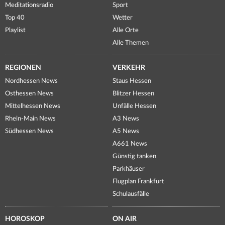
Meditationsradio
Sport
Top 40
Wetter
Playlist
Alle Orte
Alle Themen
REGIONEN
VERKEHR
Nordhessen News
Staus Hessen
Osthessen News
Blitzer Hessen
Mittelhessen News
Unfälle Hessen
Rhein-Main News
A3 News
Südhessen News
A5 News
A661 News
Günstig tanken
Parkhäuser
Flugplan Frankfurt
Schulausfälle
HOROSKOP
ON AIR