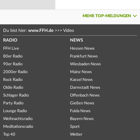
MEHR TOP-MELDUNGEN
Du bist hier:
www.FFH.de
>>>
Video
RADIO
NEWS
FFH Live
Hessen News
80er Radio
Frankfurt News
90er Radio
Wiesbaden News
2000er Radio
Mainz News
Rock Radio
Kassel News
Oldie Radio
Darmstadt News
Schlager Radio
Offenbach News
Party Radio
Gießen News
Lounge Radio
Fulda News
Weihnachtsradio
Bayern News
Meditationsradio
Sport
Top 40
Wetter