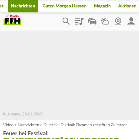
et
Nachrichten
Guten Morgen Hessen
Magazin
Aktionen
Playlist
Staupilot
Wetter
Webcam
Mein
© glomex, 25.01.2025
Video
>
Nachrichten
>
Feuer bei Festival: Flammen zerstören Zeltstadt
Feuer bei Festival: