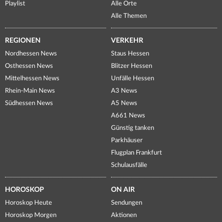
Playlist
Alle Orte
Alle Themen
REGIONEN
VERKEHR
Nordhessen News
Staus Hessen
Osthessen News
Blitzer Hessen
Mittelhessen News
Unfälle Hessen
Rhein-Main News
A3 News
Südhessen News
A5 News
A661 News
Günstig tanken
Parkhäuser
Flugplan Frankfurt
Schulausfälle
HOROSKOP
ON AIR
Horoskop Heute
Sendungen
Horoskop Morgen
Aktionen