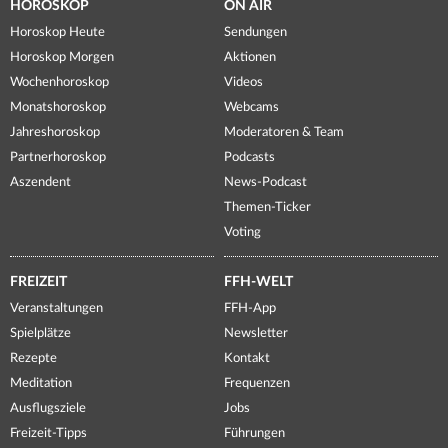
HOROSKOP
ON AIR
Horoskop Heute
Sendungen
Horoskop Morgen
Aktionen
Wochenhoroskop
Videos
Monatshoroskop
Webcams
Jahreshoroskop
Moderatoren & Team
Partnerhoroskop
Podcasts
Aszendent
News-Podcast
Themen-Ticker
Voting
FREIZEIT
FFH-WELT
Veranstaltungen
FFH-App
Spielplätze
Newsletter
Rezepte
Kontakt
Meditation
Frequenzen
Ausflugsziele
Jobs
Freizeit-Tipps
Führungen