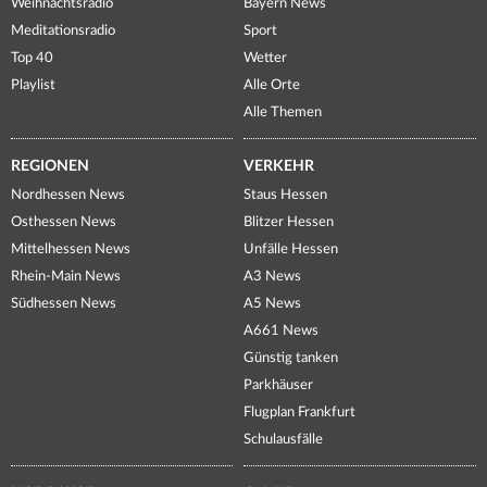
Weihnachtsradio
Bayern News
Meditationsradio
Sport
Top 40
Wetter
Playlist
Alle Orte
Alle Themen
REGIONEN
VERKEHR
Nordhessen News
Staus Hessen
Osthessen News
Blitzer Hessen
Mittelhessen News
Unfälle Hessen
Rhein-Main News
A3 News
Südhessen News
A5 News
A661 News
Günstig tanken
Parkhäuser
Flugplan Frankfurt
Schulausfälle