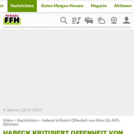
et
Nachrichten
Guten Morgen Hessen
Magazin
Aktionen
Playlist
Staupilot
Wetter
Webcam
Mein
© glomex, 26.01.2025
Video
>
Nachrichten
>
Habeck kritisiert Offenheit von Merz für AfD-
Stimmen
HABECK KRITISIERT OFFENHEIT VON