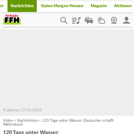
et
Nachrichten
Guten Morgen Hessen
Magazin
Aktionen
Playlist
Staupilot
Wetter
Webcam
Mein
© glomex, 27.01.2025
Video
>
Nachrichten
>
120 Tage unter Wasser: Deutscher schafft
Weltrekord
120 Tage unter Wasser: