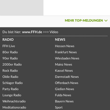
MEHR TOP-MELDUNGEN
Du bist hier:
www.FFH.de
>>>
Video
RADIO
NEWS
FFH Live
Hessen News
80er Radio
Frankfurt News
90er Radio
Wiesbaden News
2000er Radio
Mainz News
Rock Radio
Kassel News
Oldie Radio
Darmstadt News
Schlager Radio
Offenbach News
Party Radio
Gießen News
Lounge Radio
Fulda News
Weihnachtsradio
Bayern News
Meditationsradio
Sport