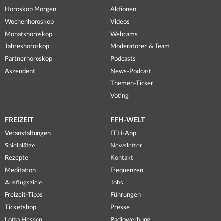
Horoskop Morgen
Aktionen
Wochenhoroskop
Videos
Monatshoroskop
Webcams
Jahreshoroskop
Moderatoren & Team
Partnerhoroskop
Podcasts
Aszendent
News-Podcast
Themen-Ticker
Voting
FREIZEIT
FFH-WELT
Veranstaltungen
FFH-App
Spielplätze
Newsletter
Rezepte
Kontakt
Meditation
Frequenzen
Ausflugsziele
Jobs
Freizeit-Tipps
Führungen
Ticketshop
Presse
Lotto Hessen
Radiowerbung