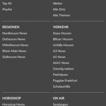
Top 40
Wetter
Playlist
Alle Orte
Alle Themen
REGIONEN
VERKEHR
Nordhessen News
Staus Hessen
Osthessen News
Blitzer Hessen
Mittelhessen News
Unfälle Hessen
Rhein-Main News
A3 News
Südhessen News
A5 News
A661 News
Günstig tanken
Parkhäuser
Flugplan Frankfurt
Schulausfälle
HOROSKOP
ON AIR
Horoskop Heute
Sendungen