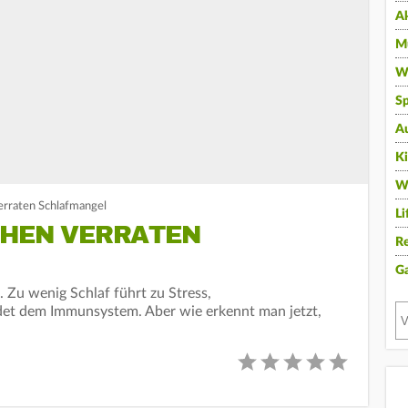
A
Mu
Wi
Sp
A
K
W
erraten Schlafmangel
Li
CHEN VERRATEN
Re
G
. Zu wenig Schlaf führt zu Stress,
t dem Immunsystem. Aber wie erkennt man jetzt,