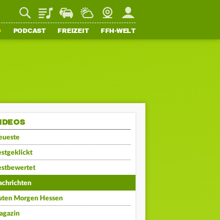
Playlist
Staupilot
Wetter
Webcam
Mein FFH
O
PODCAST
FREIZEIT
FFH-WELT
IDEOS
eueste
stgeklickt
estbewertet
achrichten
uten Morgen Hessen
agazin