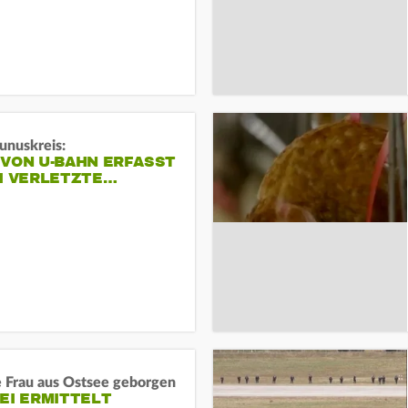
unuskreis:
 VON U-BAHN ERFASST
EI VERLETZTE…
e Frau aus Ostsee geborgen
EI ERMITTELT