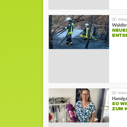
Waldbr
NEUE
ENTD
Handge
SO WI
ZUM 