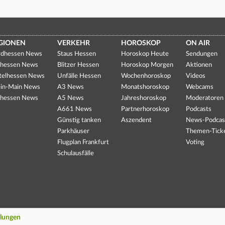
GIONEN
VERKEHR
HOROSKOP
ON AIR
dhessen News
Staus Hessen
Horoskop Heute
Sendungen
hessen News
Blitzer Hessen
Horoskop Morgen
Aktionen
telhessen News
Unfälle Hessen
Wochenhoroskop
Videos
in-Main News
A3 News
Monatshoroskop
Webcams
hessen News
A5 News
Jahreshoroskop
Moderatoren
A661 News
Partnerhoroskop
Podcasts
Günstig tanken
Aszendent
News-Podcas
Parkhäuser
Themen-Tick
Flugplan Frankfurt
Voting
Schulausfälle
llungen