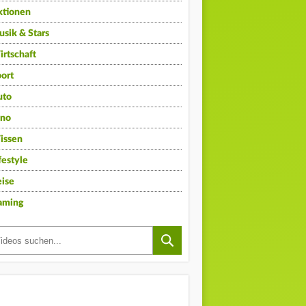
ktionen
sik & Stars
rtschaft
ort
uto
ino
issen
festyle
ise
aming