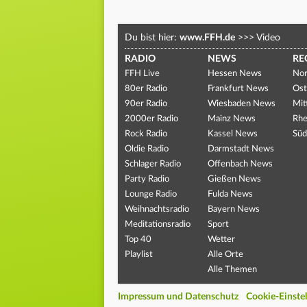
Du bist hier:
www.FFH.de
>>>
Video
RADIO
NEWS
RE
FFH Live
Hessen News
Nor
80er Radio
Frankfurt News
Ost
90er Radio
Wiesbaden News
Mit
2000er Radio
Mainz News
Rhe
Rock Radio
Kassel News
Süd
Oldie Radio
Darmstadt News
Schlager Radio
Offenbach News
Party Radio
Gießen News
Lounge Radio
Fulda News
Weihnachtsradio
Bayern News
Meditationsradio
Sport
Top 40
Wetter
Playlist
Alle Orte
Alle Themen
Impressum und Datenschutz
Cookie-Einste