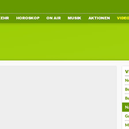
KEHR
HOROSKOP
ON AIR
MUSIK
AKTIONEN
VIDE
V
N
Be
B
N
G
M