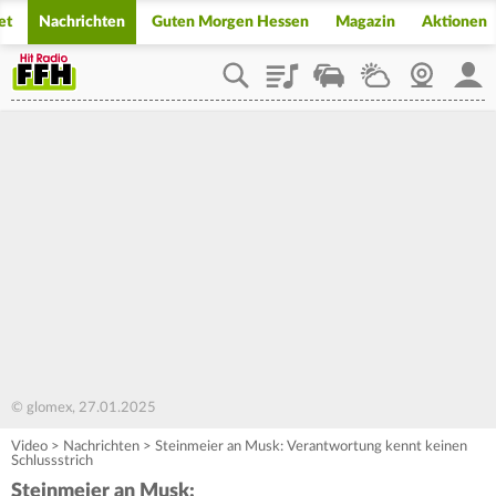
et
Nachrichten
Guten Morgen Hessen
Magazin
Aktionen
Playlist
Staupilot
Wetter
Webcam
Mein
© glomex, 27.01.2025
Video
>
Nachrichten
>
Steinmeier an Musk: Verantwortung kennt keinen
Schlussstrich
Steinmeier an Musk: