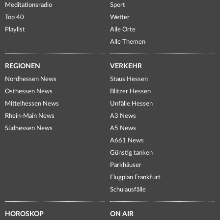
Meditationsradio
Sport
Top 40
Wetter
Playlist
Alle Orte
Alle Themen
REGIONEN
VERKEHR
Nordhessen News
Staus Hessen
Osthessen News
Blitzer Hessen
Mittelhessen News
Unfälle Hessen
Rhein-Main News
A3 News
Südhessen News
A5 News
A661 News
Günstig tanken
Parkhäuser
Flugplan Frankfurt
Schulausfälle
HOROSKOP
ON AIR