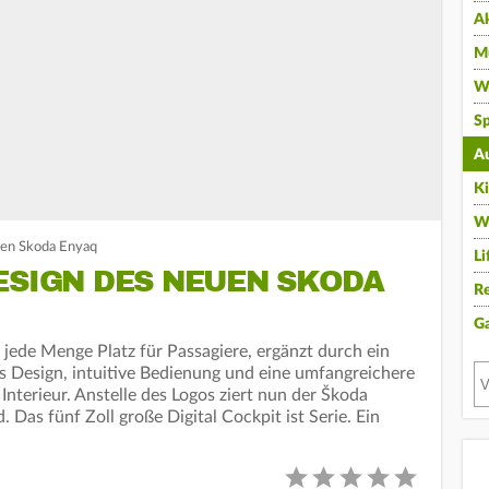
A
Mu
Wi
Sp
A
K
W
uen Skoda Enyaq
Li
ESIGN DES NEUEN SKODA
Re
G
jede Menge Platz für Passagiere, ergänzt durch ein
 Design, intuitive Bedienung und eine umfangreichere
nterieur. Anstelle des Logos ziert nun der Škoda
. Das fünf Zoll große Digital Cockpit ist Serie. Ein