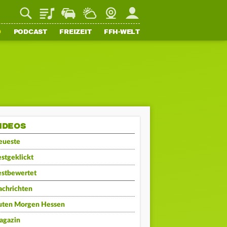
Playlist
Staupilot
Wetter
Webcam
Mein FFH
O
PODCAST
FREIZEIT
FFH-WELT
IDEOS
eueste
stgeklickt
estbewertet
achrichten
uten Morgen Hessen
agazin