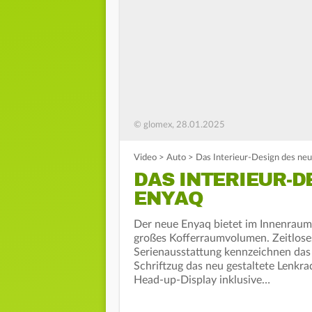
© glomex, 28.01.2025
Video
>
Auto
>
Das Interieur-Design des ne
DAS INTERIEUR-D
ENYAQ
Der neue Enyaq bietet im Innenraum 
großes Kofferraumvolumen. Zeitloses
Serienausstattung kennzeichnen das I
Schriftzug das neu gestaltete Lenkrad
Head-up-Display inklusive…