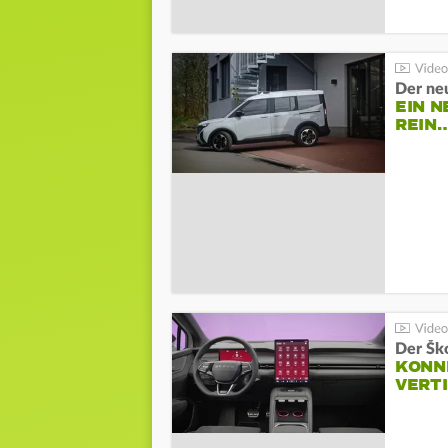
Der ne
EIN N
REIN
Der Šk
KONNE
VERT