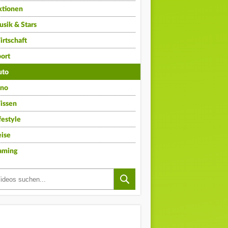
ktionen
sik & Stars
rtschaft
ort
uto
ino
issen
festyle
ise
aming