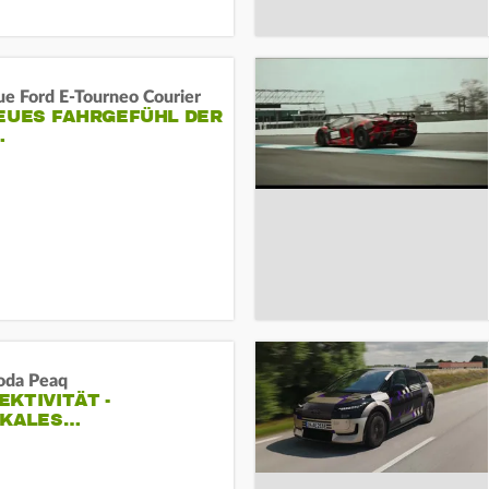
ue Ford E-Tourneo Courier
EUES FAHRGEFÜHL DER
…
oda Peaq
KTIVITÄT -
IKALES…