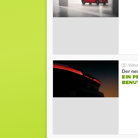
Der ne
EIN P
BENU