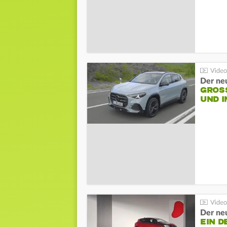
Der ne
GROSS
ND I
Der neu
EIN D