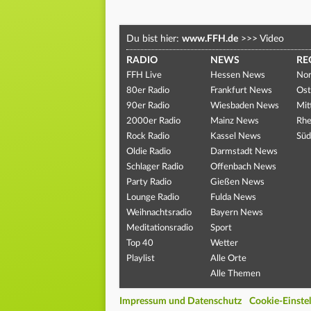
Du bist hier:
www.FFH.de
>>>
Video
RADIO
NEWS
RE
FFH Live
Hessen News
Nor
80er Radio
Frankfurt News
Ost
90er Radio
Wiesbaden News
Mit
2000er Radio
Mainz News
Rhe
Rock Radio
Kassel News
Süd
Oldie Radio
Darmstadt News
Schlager Radio
Offenbach News
Party Radio
Gießen News
Lounge Radio
Fulda News
Weihnachtsradio
Bayern News
Meditationsradio
Sport
Top 40
Wetter
Playlist
Alle Orte
Alle Themen
Impressum und Datenschutz
Cookie-Einste