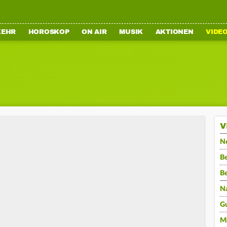
KEHR
HOROSKOP
ON AIR
MUSIK
AKTIONEN
VIDE
V
N
Be
B
N
G
M