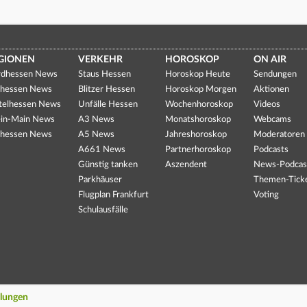
GIONEN
VERKEHR
HOROSKOP
ON AIR
dhessen News
Staus Hessen
Horoskop Heute
Sendungen
hessen News
Blitzer Hessen
Horoskop Morgen
Aktionen
telhessen News
Unfälle Hessen
Wochenhoroskop
Videos
in-Main News
A3 News
Monatshoroskop
Webcams
hessen News
A5 News
Jahreshoroskop
Moderatoren
A661 News
Partnerhoroskop
Podcasts
Günstig tanken
Aszendent
News-Podcas
Parkhäuser
Themen-Tick
Flugplan Frankfurt
Voting
Schulausfälle
llungen