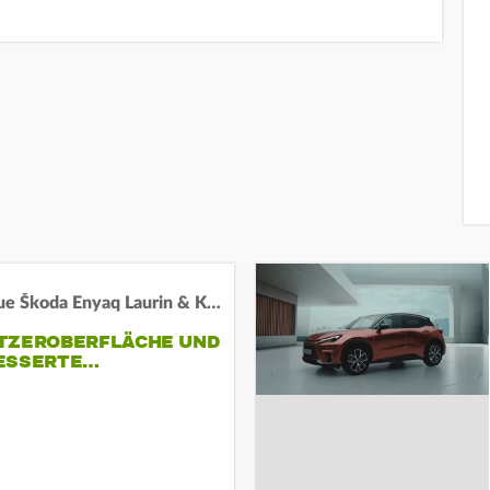
Der neue Škoda Enyaq Laurin & Klement
TZEROBERFLÄCHE UND
ESSERTE…