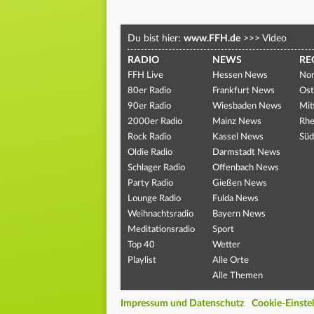
Du bist hier:
www.FFH.de
>>>
Video
RADIO
NEWS
RE
FFH Live
Hessen News
Nor
80er Radio
Frankfurt News
Ost
90er Radio
Wiesbaden News
Mit
2000er Radio
Mainz News
Rhe
Rock Radio
Kassel News
Süd
Oldie Radio
Darmstadt News
Schlager Radio
Offenbach News
Party Radio
Gießen News
Lounge Radio
Fulda News
Weihnachtsradio
Bayern News
Meditationsradio
Sport
Top 40
Wetter
Playlist
Alle Orte
Alle Themen
Impressum und Datenschutz
Cookie-Einste