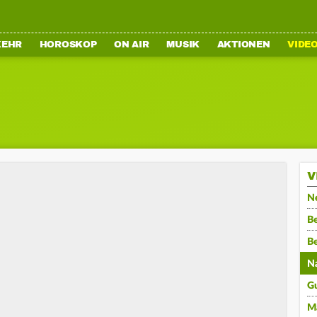
KEHR
HOROSKOP
ON AIR
MUSIK
AKTIONEN
VIDE
V
N
Be
B
N
G
M