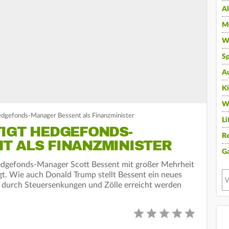
A
Mu
Wi
Sp
A
K
W
edgefonds-Manager Bessent als Finanzminister
Li
TIGT HEDGEFONDS-
Re
T ALS FINANZMINISTER
G
edgefonds-Manager Scott Bessent mit großer Mehrheit
gt. Wie auch Donald Trump stellt Bessent ein neues
as durch Steuersenkungen und Zölle erreicht werden