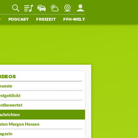
Playlist
Staupilot
Wetter
Webcam
Mein FFH
O
PODCAST
FREIZEIT
FFH-WELT
IDEOS
eueste
stgeklickt
estbewertet
achrichten
uten Morgen Hessen
agazin