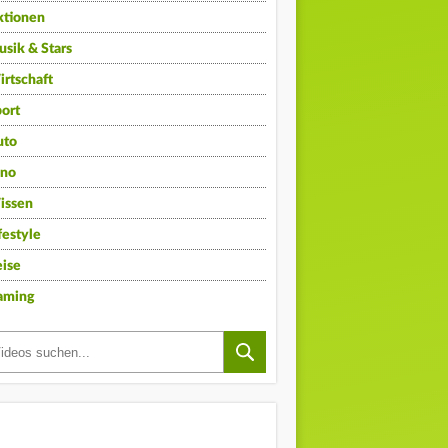
ktionen
sik & Stars
rtschaft
ort
uto
ino
issen
festyle
ise
aming