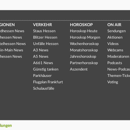
GIONEN
VERKEHR
HOROSKOP
ON AIR
dhessen News
Staus Hessen
Horoskop Heute
Sendungen
hessen News
Blitzer Hessen
Horoskop Morgen
Aktionen
telhessen News
Unfälle Hessen
Wochenhoroskop
Videos
in-Main News
A3 News
Monatshoroskop
Webcams
hessen News
A5 News
Jahreshoroskop
Moderatoren
A661 News
Partnerhoroskop
Podcasts
Günstig tanken
Aszendent
News-Podcas
Parkhäuser
Themen-Tick
Flugplan Frankfurt
Voting
Schulausfälle
llungen