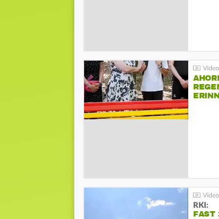
AHOR
REGE
ERIN
BEIM 
RKI:
FAST 