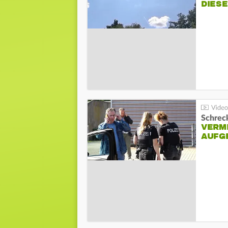
DIES
Schreck
VERM
AUFG