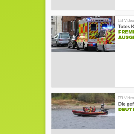
Totes 
FREM
AUSG
Die gef
DEUT