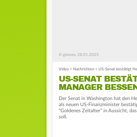
© glomex, 28.01.2025
Video
>
Nachrichten
>
US-Senat bestätigt H
US-SENAT BESTÄ
MANAGER BESSEN
Der Senat in Washington hat den H
als neuen US-Finanzminister bestäti
"Goldenes Zeitalter" in Aussicht, d
soll.