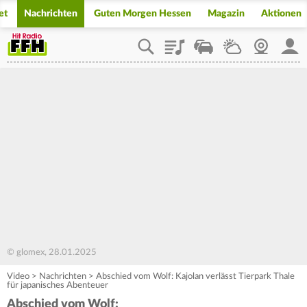
et
Nachrichten
Guten Morgen Hessen
Magazin
Aktionen
Playlist
Staupilot
Wetter
Webcam
Mein
© glomex, 28.01.2025
Video
>
Nachrichten
>
Abschied vom Wolf: Kajolan verlässt Tierpark Thale
für japanisches Abenteuer
Abschied vom Wolf: