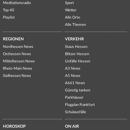
Meditationsradio
Sport
Top 40
Wetter
Playlist
Alle Orte
Alle Themen
REGIONEN
VERKEHR
Nordhessen News
Staus Hessen
Osthessen News
Blitzer Hessen
Mittelhessen News
Unfälle Hessen
Rhein-Main News
A3 News
Südhessen News
A5 News
A661 News
Günstig tanken
Parkhäuser
Flugplan Frankfurt
Schulausfälle
HOROSKOP
ON AIR