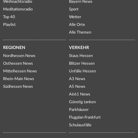
Weihnachtsradio
Bayern News
Meditationsradio
Sport
Top 40
Wetter
Playlist
Alle Orte
Alle Themen
REGIONEN
VERKEHR
Nordhessen News
Staus Hessen
Osthessen News
Blitzer Hessen
Mittelhessen News
Unfälle Hessen
Rhein-Main News
A3 News
Südhessen News
A5 News
A661 News
Günstig tanken
Parkhäuser
Flugplan Frankfurt
Schulausfälle