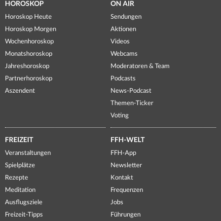
HOROSKOP
ON AIR
Horoskop Heute
Sendungen
Horoskop Morgen
Aktionen
Wochenhoroskop
Videos
Monatshoroskop
Webcams
Jahreshoroskop
Moderatoren & Team
Partnerhoroskop
Podcasts
Aszendent
News-Podcast
Themen-Ticker
Voting
FREIZEIT
FFH-WELT
Veranstaltungen
FFH-App
Spielplätze
Newsletter
Rezepte
Kontakt
Meditation
Frequenzen
Ausflugsziele
Jobs
Freizeit-Tipps
Führungen