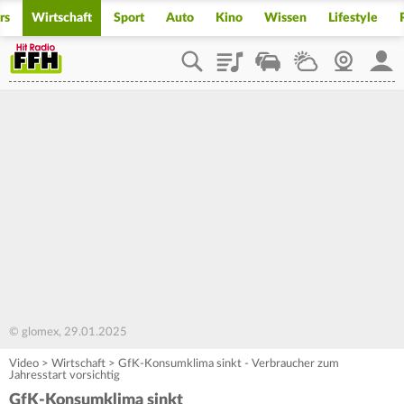
rs
Wirtschaft
Sport
Auto
Kino
Wissen
Lifestyle
Playlist
Staupilot
Wetter
Webcam
Mein
© glomex, 29.01.2025
Video
>
Wirtschaft
>
GfK-Konsumklima sinkt - Verbraucher zum
Jahresstart vorsichtig
GfK-Konsumklima sinkt