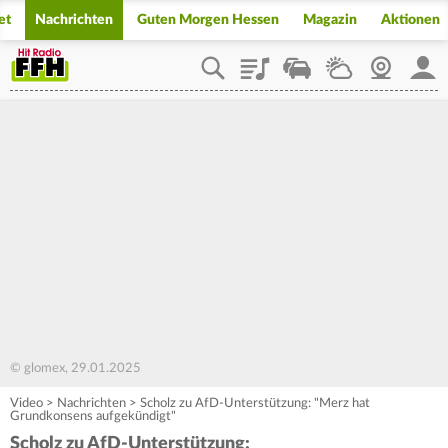
et
Nachrichten
Guten Morgen Hessen
Magazin
Aktionen
Playlist
Staupilot
Wetter
Webcam
Mein
© glomex, 29.01.2025
Video
>
Nachrichten
>
Scholz zu AfD-Unterstützung: "Merz hat
Grundkonsens aufgekündigt"
Scholz zu AfD-Unterstützung: