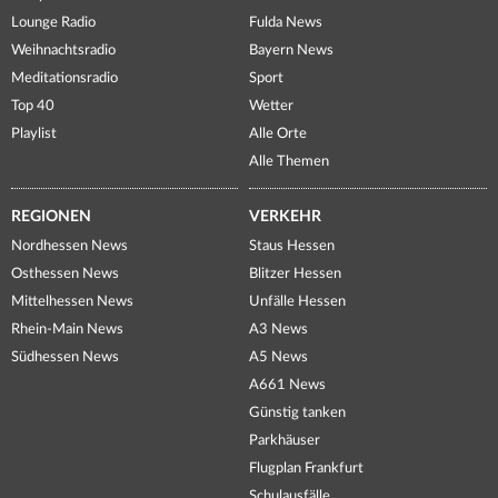
Lounge Radio
Fulda News
Weihnachtsradio
Bayern News
Meditationsradio
Sport
Top 40
Wetter
Playlist
Alle Orte
Alle Themen
REGIONEN
VERKEHR
Nordhessen News
Staus Hessen
Osthessen News
Blitzer Hessen
Mittelhessen News
Unfälle Hessen
Rhein-Main News
A3 News
Südhessen News
A5 News
A661 News
Günstig tanken
Parkhäuser
Flugplan Frankfurt
Schulausfälle