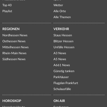
Top 40
Wetter
Playlist
Alle Orte
Alle Themen
REGIONEN
VERKEHR
Nordhessen News
Staus Hessen
Osthessen News
Blitzer Hessen
Mittelhessen News
Unfälle Hessen
Rhein-Main News
A3 News
Südhessen News
A5 News
A661 News
Günstig tanken
Parkhäuser
Flugplan Frankfurt
Schulausfälle
HOROSKOP
ON AIR