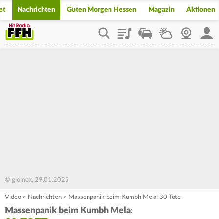
et
Nachrichten
Guten Morgen Hessen
Magazin
Aktionen
Playlist
Staupilot
Wetter
Webcam
Mein
© glomex, 29.01.2025
Video
>
Nachrichten
>
Massenpanik beim Kumbh Mela: 30 Tote
Massenpanik beim Kumbh Mela: