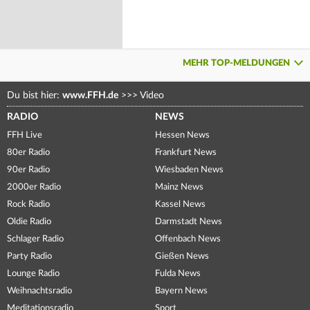
MEHR TOP-MELDUNGEN
Du bist hier:
www.FFH.de
>>>
Video
RADIO
NEWS
FFH Live
Hessen News
80er Radio
Frankfurt News
90er Radio
Wiesbaden News
2000er Radio
Mainz News
Rock Radio
Kassel News
Oldie Radio
Darmstadt News
Schlager Radio
Offenbach News
Party Radio
Gießen News
Lounge Radio
Fulda News
Weihnachtsradio
Bayern News
Meditationsradio
Sport