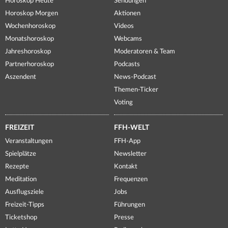
Horoskop Heute
Sendungen
Horoskop Morgen
Aktionen
Wochenhoroskop
Videos
Monatshoroskop
Webcams
Jahreshoroskop
Moderatoren & Team
Partnerhoroskop
Podcasts
Aszendent
News-Podcast
Themen-Ticker
Voting
FREIZEIT
FFH-WELT
Veranstaltungen
FFH-App
Spielplätze
Newsletter
Rezepte
Kontakt
Meditation
Frequenzen
Ausflugsziele
Jobs
Freizeit-Tipps
Führungen
Ticketshop
Presse