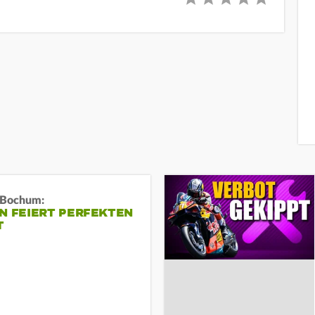
n Bochum:
N FEIERT PERFEKTEN
T