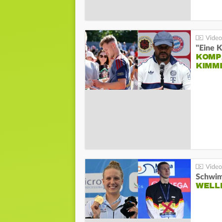
"Eine K
KOMPA
KIMM
Schwim
WELL