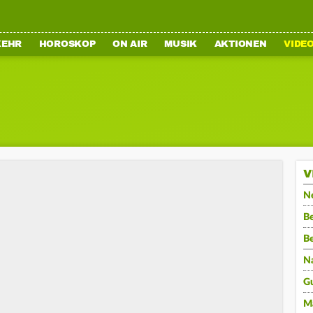
KEHR
HOROSKOP
ON AIR
MUSIK
AKTIONEN
VIDE
V
N
Be
B
N
G
M