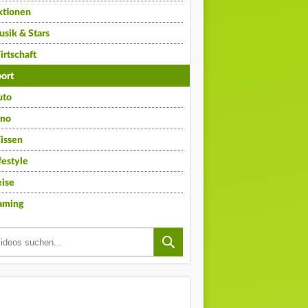
ktionen
sik & Stars
rtschaft
ort
uto
ino
issen
festyle
ise
aming