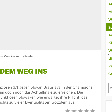
A
Mu
Wi
Sp
A
K
W
em Weg ins Achtelfinale
Li
Re
 DEM WEG INS
G
zlosen 3:1 gegen Slovan Bratislava in der Champions
 um doch noch das Achtelfinale zu erreichen. Die
unktlosen Slowaken wie erwartet ihre Pflicht, das
chts zu vieler Eventualitäten trotzdem aus.