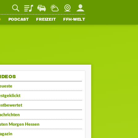
Playlist
Staupilot
Wetter
Webcam
Mein FFH
O
PODCAST
FREIZEIT
FFH-WELT
IDEOS
eueste
stgeklickt
estbewertet
achrichten
uten Morgen Hessen
agazin