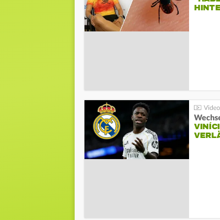
HINT
Wechse
VINÍC
VERL