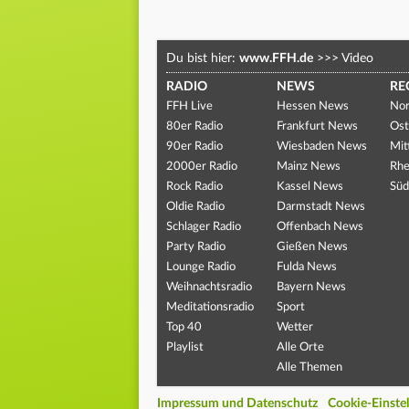
Du bist hier:
www.FFH.de
>>>
Video
RADIO
NEWS
RE
FFH Live
Hessen News
Nor
80er Radio
Frankfurt News
Ost
90er Radio
Wiesbaden News
Mit
2000er Radio
Mainz News
Rhe
Rock Radio
Kassel News
Süd
Oldie Radio
Darmstadt News
Schlager Radio
Offenbach News
Party Radio
Gießen News
Lounge Radio
Fulda News
Weihnachtsradio
Bayern News
Meditationsradio
Sport
Top 40
Wetter
Playlist
Alle Orte
Alle Themen
Impressum und Datenschutz
Cookie-Einste