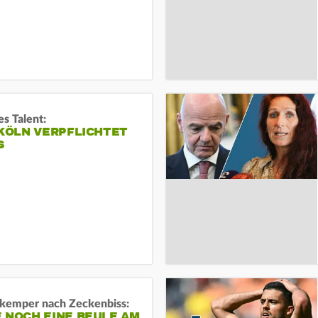
s Talent:
 KÖLN VERPFLICHTET
S
kemper nach Zeckenbiss:
 NOCH EINE BEULE AM