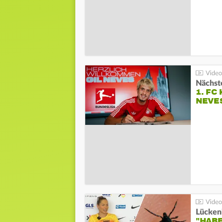
Nächste
1. FC
NEVE
Lücken
"HABE