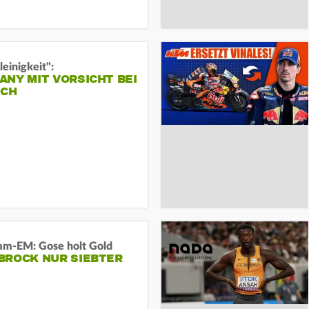
leinigkeit":
NY MIT VORSICHT BEI
ICH
m-EM: Gose holt Gold
BROCK NUR SIEBTER