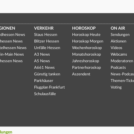
GIONEN
VERKEHR
HOROSKOP
ON AIR
dhessen News
Staus Hessen
Horoskop Heute
Sendungen
hessen News
Blitzer Hessen
Horoskop Morgen
Aktionen
telhessen News
Unfälle Hessen
Wochenhoroskop
Videos
in-Main News
A3 News
Monatshoroskop
Webcams
hessen News
A5 News
Jahreshoroskop
Moderatoren
A661 News
Partnerhoroskop
Podcasts
Günstig tanken
Aszendent
News-Podcas
Parkhäuser
Themen-Tick
Flugplan Frankfurt
Voting
Schulausfälle
llungen