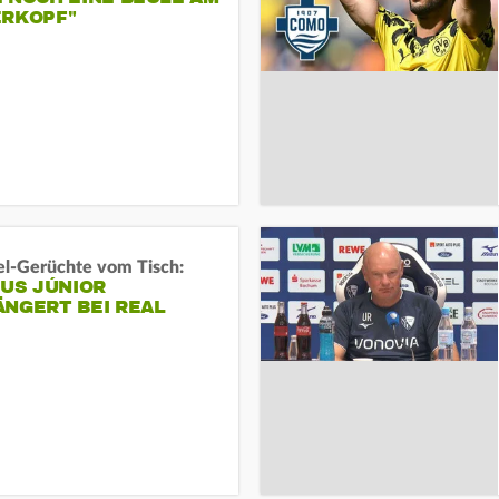
ERKOPF"
l-Gerüchte vom Tisch:
IUS JÚNIOR
ÄNGERT BEI REAL