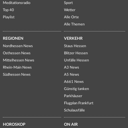
Meditationsradio
Sport
Top 40
Wetter
Playlist
Alle Orte
Alle Themen
REGIONEN
VERKEHR
Nordhessen News
Staus Hessen
Osthessen News
Blitzer Hessen
Mittelhessen News
Unfälle Hessen
Rhein-Main News
A3 News
Südhessen News
A5 News
A661 News
Günstig tanken
Parkhäuser
Flugplan Frankfurt
Schulausfälle
HOROSKOP
ON AIR