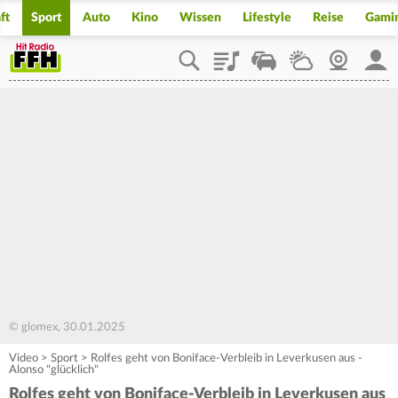
ft
Sport
Auto
Kino
Wissen
Lifestyle
Reise
Gami
Playlist
Staupilot
Wetter
Webcam
Mein
© glomex, 30.01.2025
Video
>
Sport
>
Rolfes geht von Boniface-Verbleib in Leverkusen aus -
Alonso "glücklich"
Rolfes geht von Boniface-Verbleib in Leverkusen aus