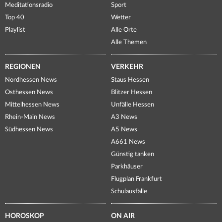
Meditationsradio
Sport
Top 40
Wetter
Playlist
Alle Orte
Alle Themen
REGIONEN
VERKEHR
Nordhessen News
Staus Hessen
Osthessen News
Blitzer Hessen
Mittelhessen News
Unfälle Hessen
Rhein-Main News
A3 News
Südhessen News
A5 News
A661 News
Günstig tanken
Parkhäuser
Flugplan Frankfurt
Schulausfälle
HOROSKOP
ON AIR