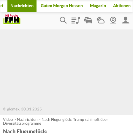
et
Nachrichten
Guten Morgen Hessen
Magazin
Aktionen
Playlist
Staupilot
Wetter
Webcam
Mein
© glomex, 30.01.2025
Video
>
Nachrichten
>
Nach Flugunglück: Trump schimpft über
Diversitätsprogramme
Nach Flugunglück: