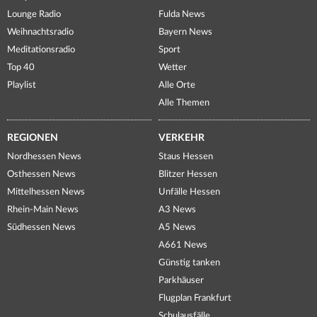
Lounge Radio
Fulda News
Weihnachtsradio
Bayern News
Meditationsradio
Sport
Top 40
Wetter
Playlist
Alle Orte
Alle Themen
REGIONEN
VERKEHR
Nordhessen News
Staus Hessen
Osthessen News
Blitzer Hessen
Mittelhessen News
Unfälle Hessen
Rhein-Main News
A3 News
Südhessen News
A5 News
A661 News
Günstig tanken
Parkhäuser
Flugplan Frankfurt
Schulausfälle