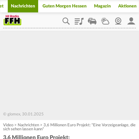
et
Nachrichten
Guten Morgen Hessen
Magazin
Aktionen
Playlist
Staupilot
Wetter
Webcam
Mein
© glomex, 30.01.2025
Video
>
Nachrichten
>
3,6 Millionen Euro Projekt: "Eine Vorzeigeanlage, die
sich sehen lassen kann"
3,6 Millionen Euro Projekt: