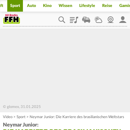
ft
Sport
Auto
Kino
Wissen
Lifestyle
Reise
Gami
Playlist
Staupilot
Wetter
Webcam
Mein
© glomex, 31.01.2025
Video
>
Sport
>
Neymar Junior: Die Karriere des brasilianischen Weltstars
Neymar Junior: