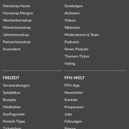
Horoskop Heute
Sendungen
Horoskop Morgen
Aktionen
Wochenhoroskop
Videos
Monatshoroskop
Webcams
Jahreshoroskop
Moderatoren & Team
Partnerhoroskop
Podcasts
Aszendent
News-Podcast
Themen-Ticker
Voting
FREIZEIT
FFH-WELT
Veranstaltungen
FFH-App
Spielplätze
Newsletter
Rezepte
Kontakt
Meditation
Frequenzen
Ausflugsziele
Jobs
Freizeit-Tipps
Führungen
Ticketshop
Presse