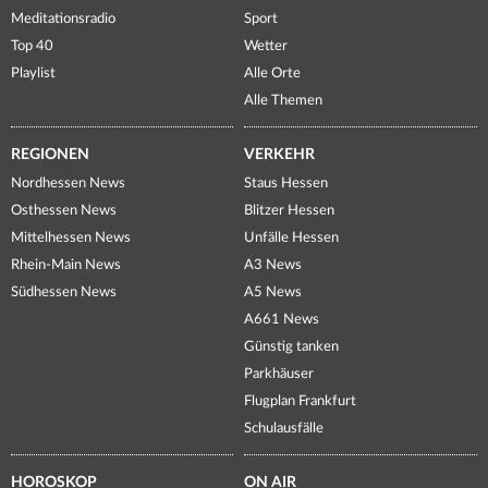
Meditationsradio
Sport
Top 40
Wetter
Playlist
Alle Orte
Alle Themen
REGIONEN
VERKEHR
Nordhessen News
Staus Hessen
Osthessen News
Blitzer Hessen
Mittelhessen News
Unfälle Hessen
Rhein-Main News
A3 News
Südhessen News
A5 News
A661 News
Günstig tanken
Parkhäuser
Flugplan Frankfurt
Schulausfälle
HOROSKOP
ON AIR