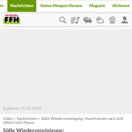
et
Nachrichten
Guten Morgen Hessen
Magazin
Aktionen
Playlist
Staupilot
Wetter
Webcam
Mein
© glomex, 31.01.2025
Video
>
Nachrichten
>
Süße Wiedervereinigung: Hund kommt nach acht
Jahren nach Hause
Süße Wiedervereinigung: