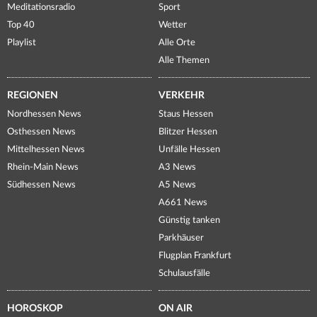
Meditationsradio
Sport
Top 40
Wetter
Playlist
Alle Orte
Alle Themen
REGIONEN
VERKEHR
Nordhessen News
Staus Hessen
Osthessen News
Blitzer Hessen
Mittelhessen News
Unfälle Hessen
Rhein-Main News
A3 News
Südhessen News
A5 News
A661 News
Günstig tanken
Parkhäuser
Flugplan Frankfurt
Schulausfälle
HOROSKOP
ON AIR