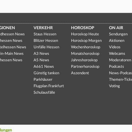
GIONEN
VERKEHR
HOROSKOP
ON AIR
dhessen News
Staus Hessen
Horoskop Heute
Sendungen
hessen News
Blitzer Hessen
Horoskop Morgen
Aktionen
telhessen News
Unfälle Hessen
Wochenhoroskop
Videos
in-Main News
A3 News
Monatshoroskop
Webcams
hessen News
A5 News
Jahreshoroskop
Moderatoren
A661 News
Partnerhoroskop
Podcasts
Günstig tanken
Aszendent
News-Podcas
Parkhäuser
Themen-Tick
Flugplan Frankfurt
Voting
Schulausfälle
llungen