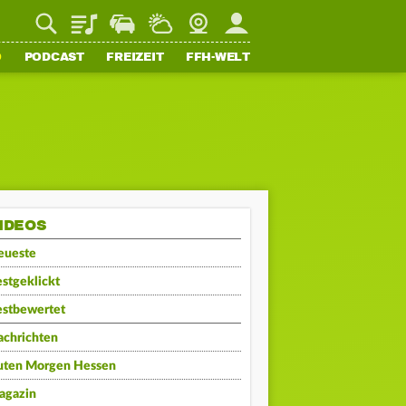
Playlist
Staupilot
Wetter
Webcam
Mein FFH
O
PODCAST
FREIZEIT
FFH-WELT
IDEOS
eueste
stgeklickt
estbewertet
achrichten
uten Morgen Hessen
agazin