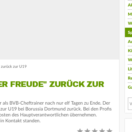
A
Mu
Wi
Sp
A
K
W
" zurück zur U19
Li
Re
ER FREUDE" ZURÜCK ZUR
G
r als BVB-Cheftrainer nach nur elf Tagen zu Ende. Der
zur U19 bei Borussia Dortmund zurück. Bei den Profis
 Posten des Hauptverantwortlichen übernehmen.
 in Kontakt standen.