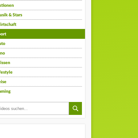
ktionen
sik & Stars
rtschaft
ort
uto
ino
issen
festyle
ise
aming