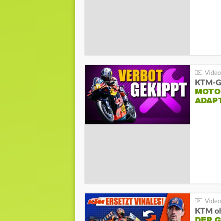
KTM-Ge
MOTO
ADAP
KTM oh
DER 