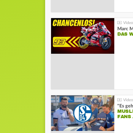
DAS 
"Es geh
MUSL
FANS