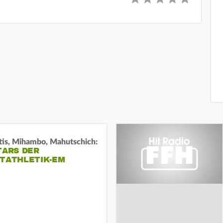
tis, Mihambo, Mahutschich:
TARS DER
HTATHLETIK-EM