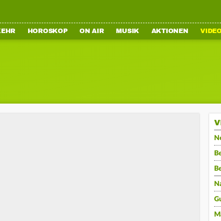
KEHR
HOROSKOP
ON AIR
MUSIK
AKTIONEN
VIDE
V
N
Be
B
N
G
M