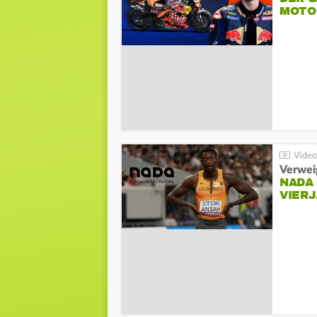
MOTO
Verwei
NADA
VIER