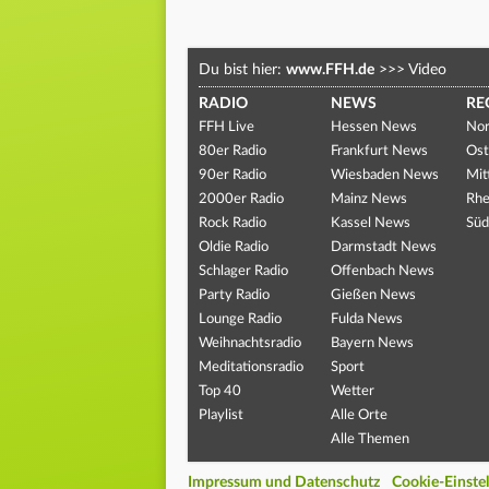
Du bist hier:
www.FFH.de
>>>
Video
RADIO
NEWS
RE
FFH Live
Hessen News
Nor
80er Radio
Frankfurt News
Ost
90er Radio
Wiesbaden News
Mit
2000er Radio
Mainz News
Rhe
Rock Radio
Kassel News
Süd
Oldie Radio
Darmstadt News
Schlager Radio
Offenbach News
Party Radio
Gießen News
Lounge Radio
Fulda News
Weihnachtsradio
Bayern News
Meditationsradio
Sport
Top 40
Wetter
Playlist
Alle Orte
Alle Themen
Impressum und Datenschutz
Cookie-Einste