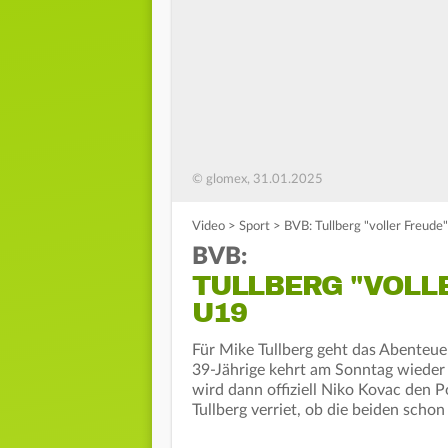
© glomex, 31.01.2025
Video
>
Sport
>
BVB: Tullberg "voller Freude
BVB:
TULLBERG "VOLL
U19
Für Mike Tullberg geht das Abenteue
39-Jährige kehrt am Sonntag wieder 
wird dann offiziell Niko Kovac den
Tullberg verriet, ob die beiden schon