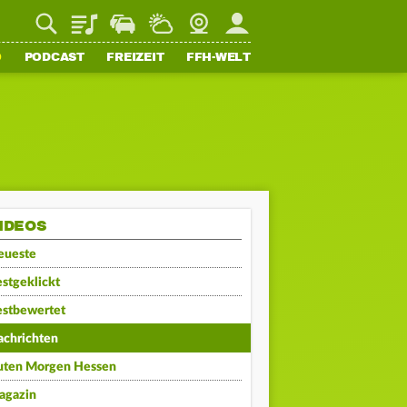
Playlist
Staupilot
Wetter
Webcam
Mein FFH
O
PODCAST
FREIZEIT
FFH-WELT
IDEOS
eueste
stgeklickt
estbewertet
achrichten
uten Morgen Hessen
agazin