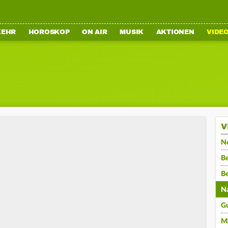
KEHR
HOROSKOP
ON AIR
MUSIK
AKTIONEN
VIDE
V
N
Be
B
N
G
M