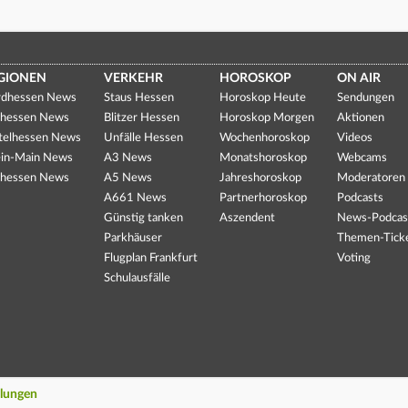
GIONEN
VERKEHR
HOROSKOP
ON AIR
dhessen News
Staus Hessen
Horoskop Heute
Sendungen
hessen News
Blitzer Hessen
Horoskop Morgen
Aktionen
telhessen News
Unfälle Hessen
Wochenhoroskop
Videos
in-Main News
A3 News
Monatshoroskop
Webcams
hessen News
A5 News
Jahreshoroskop
Moderatoren
A661 News
Partnerhoroskop
Podcasts
Günstig tanken
Aszendent
News-Podcas
Parkhäuser
Themen-Tick
Flugplan Frankfurt
Voting
Schulausfälle
llungen