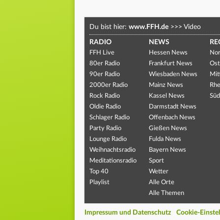
Du bist hier:
www.FFH.de
>>>
Video
RADIO
NEWS
RE
FFH Live
Hessen News
Nor
80er Radio
Frankfurt News
Ost
90er Radio
Wiesbaden News
Mit
2000er Radio
Mainz News
Rhe
Rock Radio
Kassel News
Süd
Oldie Radio
Darmstadt News
Schlager Radio
Offenbach News
Party Radio
Gießen News
Lounge Radio
Fulda News
Weihnachtsradio
Bayern News
Meditationsradio
Sport
Top 40
Wetter
Playlist
Alle Orte
Alle Themen
Impressum und Datenschutz
Cookie-Einste