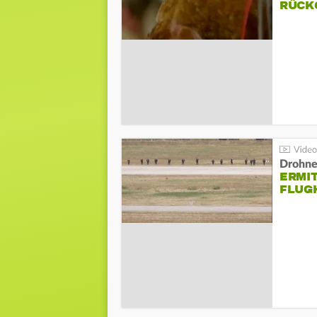
ÜCKG
Drohnen
ERMI
FLUG