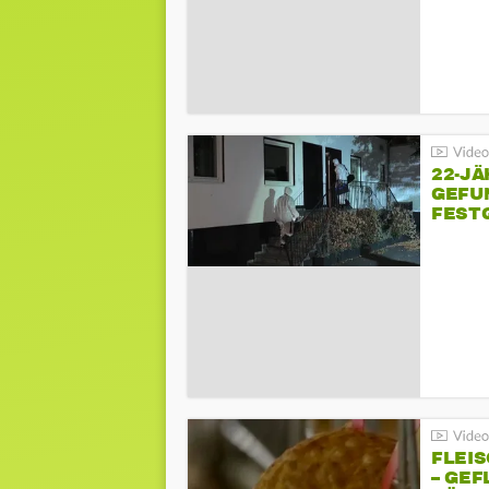
22-JÄ
GEFU
FEST
FLEI
– GEF