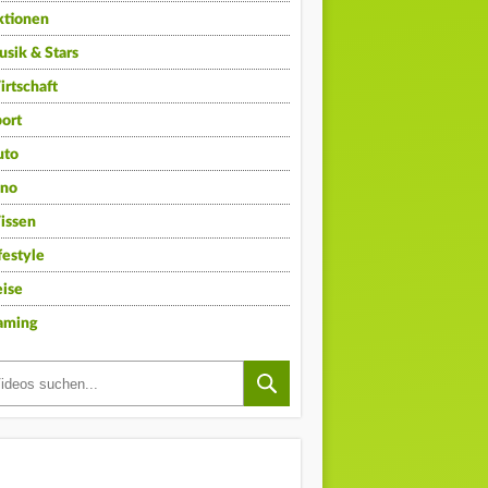
ktionen
sik & Stars
rtschaft
ort
uto
ino
issen
festyle
ise
aming