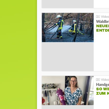
Waldbr
NEUE
ENTD
Handge
SO WI
ZUM 