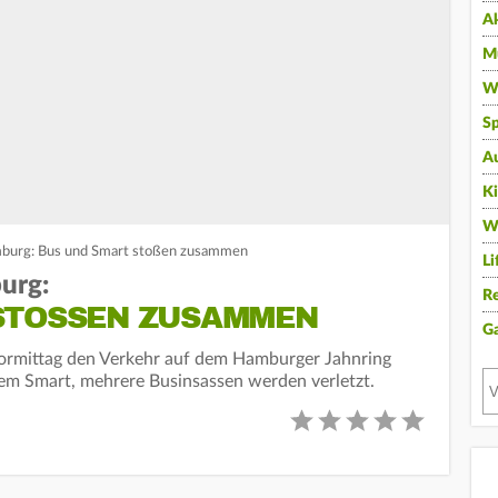
A
Mu
Wi
Sp
A
K
W
amburg: Bus und Smart stoßen zusammen
Li
urg:
Re
STOSSEN ZUSAMMEN
G
gvormittag den Verkehr auf dem Hamburger Jahnring
inem Smart, mehrere Businsassen werden verletzt.